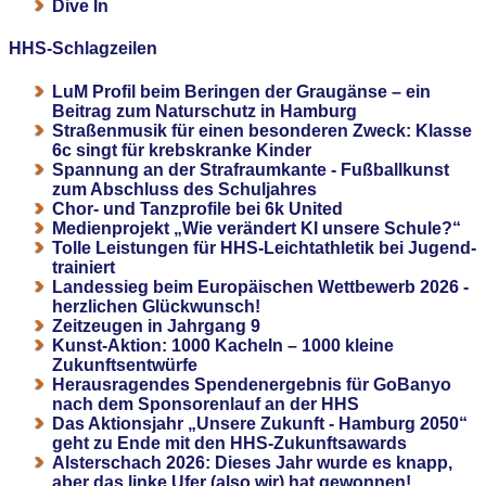
Dive In
HHS-Schlagzeilen
LuM Profil beim Beringen der Graugänse – ein
Beitrag zum Naturschutz in Hamburg
Straßenmusik für einen besonderen Zweck: Klasse
6c singt für krebskranke Kinder
Spannung an der Strafraumkante - Fußballkunst
zum Abschluss des Schuljahres
Chor- und Tanzprofile bei 6k United
Medienprojekt „Wie verändert KI unsere Schule?“
Tolle Leistungen für HHS-Leichtathletik bei Jugend-
trainiert
Landessieg beim Europäischen Wettbewerb 2026 -
herzlichen Glückwunsch!
Zeitzeugen in Jahrgang 9
Kunst-Aktion: 1000 Kacheln – 1000 kleine
Zukunftsentwürfe
Herausragendes Spendenergebnis für GoBanyo
nach dem Sponsorenlauf an der HHS
Das Aktionsjahr „Unsere Zukunft - Hamburg 2050“
geht zu Ende mit den HHS-Zukunftsawards
Alsterschach 2026: Dieses Jahr wurde es knapp,
aber das linke Ufer (also wir) hat gewonnen!