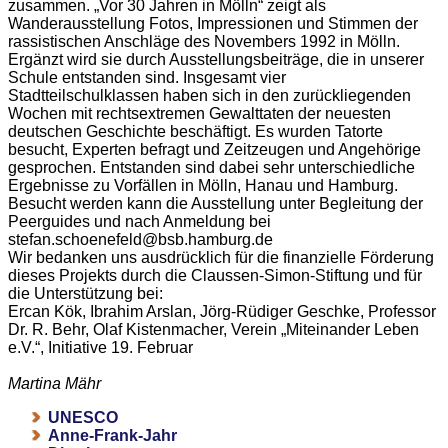
zusammen. „Vor 30 Jahren in Mölln“ zeigt als
Wanderausstellung Fotos, Impressionen und Stimmen der
rassistischen Anschläge des Novembers 1992 in Mölln.
Ergänzt wird sie durch Ausstellungsbeiträge, die in unserer
Schule entstanden sind. Insgesamt vier
Stadtteilschulklassen haben sich in den zurückliegenden
Wochen mit rechtsextremen Gewalttaten der neuesten
deutschen Geschichte beschäftigt. Es wurden Tatorte
besucht, Experten befragt und Zeitzeugen und Angehörige
gesprochen. Entstanden sind dabei sehr unterschiedliche
Ergebnisse zu Vorfällen in Mölln, Hanau und Hamburg.
Besucht werden kann die Ausstellung unter Begleitung der
Peerguides und nach Anmeldung bei
stefan.schoenefeld@bsb.hamburg.de
Wir bedanken uns ausdrücklich für die finanzielle Förderung
dieses Projekts durch die Claussen-Simon-Stiftung und für
die Unterstützung bei:
Ercan Kök, Ibrahim Arslan, Jörg-Rüdiger Geschke, Professor
Dr. R. Behr, Olaf Kistenmacher, Verein „Miteinander Leben
e.V.“, Initiative 19. Februar
Martina Mähr
UNESCO
Anne-Frank-Jahr