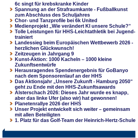
6c singt für krebskranke Kinder
Spannung an der Strafraumkante - Fußballkunst
zum Abschluss des Schuljahres
Chor- und Tanzprofile bei 6k United
Medienprojekt „Wie verändert KI unsere Schule?“
Tolle Leistungen für HHS-Leichtathletik bei Jugend-
trainiert
Landessieg beim Europäischen Wettbewerb 2026 -
herzlichen Glückwunsch!
Zeitzeugen in Jahrgang 9
Kunst-Aktion: 1000 Kacheln – 1000 kleine
Zukunftsentwürfe
Herausragendes Spendenergebnis für GoBanyo
nach dem Sponsorenlauf an der HHS
Das Aktionsjahr „Unsere Zukunft - Hamburg 2050“
geht zu Ende mit den HHS-Zukunftsawards
Alsterschach 2026: Dieses Jahr wurde es knapp,
aber das linke Ufer (also wir) hat gewonnen!
Planetenrallye 2026 der HHS
Unser Projekt entwickelt sich weiter – gemeinsam
mit allen Beteiligten
1. Platz für das Golf-Team der Heinrich-Hertz-Schule