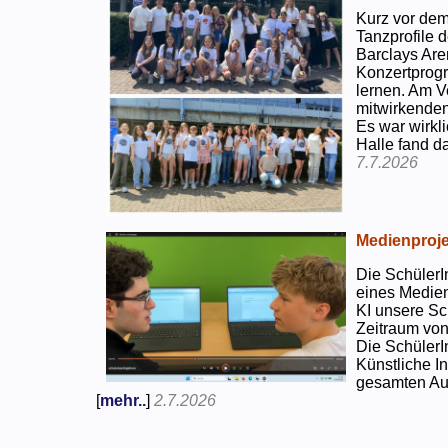
Kurz vor dem
Tanzprofile d
Barclays Are
Konzertprog
lernen. Am V
mitwirkenden
Es war wirkli
Halle fand d
7.7.2026
Medienproje
Die SchülerI
eines Medien
KI unsere Sc
Zeitraum von
Die SchülerI
Künstliche I
gesamten Auf
[
mehr..
]
2.7.2026