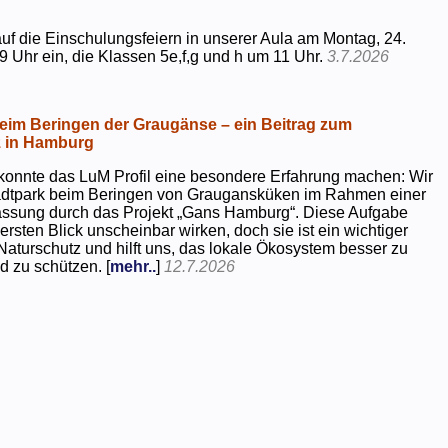
uf die Einschulungsfeiern in unserer Aula am Montag, 24.
9 Uhr ein, die Klassen 5e,f,g und h um 11 Uhr.
3.7.2026
beim Beringen der Graugänse – ein Beitrag zum
z in Hamburg
konnte das LuM Profil eine besondere Erfahrung machen: Wir
tadtpark beim Beringen von Graugansküken im Rahmen einer
assung durch das Projekt „Gans Hamburg“. Diese Aufgabe
rsten Blick unscheinbar wirken, doch sie ist ein wichtiger
Naturschutz und hilft uns, das lokale Ökosystem besser zu
d zu schützen. [
mehr..
]
12.7.2026