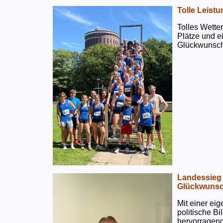
Tolle Leistu
Tolles Wetter
Plätze und e
Glückwunsch
Landessieg 
Glückwunsc
Mit einer ei
politische B
hervorragend