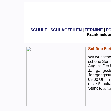
SCHULE
|
SCHLAGZEILEN
|
TERMINE
|
F
Krankmeldun
Schöne Feri
Wir wünschen
schöne Somm
August! Der 
Jahrgangsstu
Jahrgangsstu
09.00 Uhr in
erste Schulta
Stunde.
3.7.