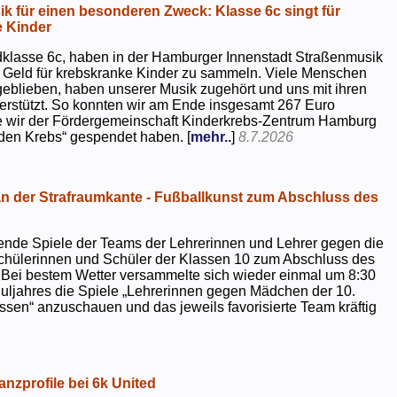
k für einen besonderen Zweck: Klasse 6c singt für
 Kinder
dklasse 6c, haben in der Hamburger Innenstadt Straßenmusik
 Geld für krebskranke Kinder zu sammeln. Viele Menschen
geblieben, haben unserer Musik zugehört und uns mit ihren
rstützt. So konnten wir am Ende insgesamt 267 Euro
e wir der Fördergemeinschaft Kinderkrebs-Zentrum Hamburg
 den Krebs“ gespendet haben. [
mehr..
]
8.7.2026
 der Strafraumkante - Fußballkunst zum Abschluss des
ende Spiele der Teams der Lehrerinnen und Lehrer gegen die
chülerinnen und Schüler der Klassen 10 zum Abschluss des
 Bei bestem Wetter versammelte sich wieder einmal um 8:30
uljahres die Spiele „Lehrerinnen gegen Mädchen der 10.
sen“ anzuschauen und das jeweils favorisierte Team kräftig
nzprofile bei 6k United