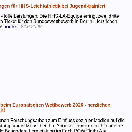
ngen für HHS-Leichtathletik bei Jugend-trainiert
 - tolle Leistungen. Die HHS-LA-Equipe erringt zwei dritte
in Ticket für den Bundeswettbewerb in Berlin! Herzlichen
! [
mehr..
]
24.6.2026
beim Europäischen Wettbewerb 2026 - herzlichen
h!
genen Forschungsarbeit zum Einfluss sozialer Medien auf die
ildung junger Menschen hat Anneke Thomsen nicht nur eine
e Besondere Lernleistung im Fach PGW für ihr Abi