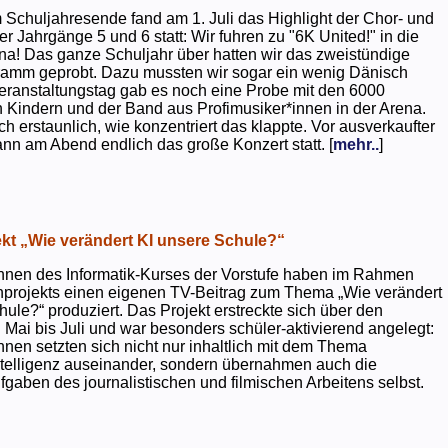
 Schuljahresende fand am 1. Juli das Highlight der Chor- und
er Jahrgänge 5 und 6 statt: Wir fuhren zu "6K United!" in die
na! Das ganze Schuljahr über hatten wir das zweistündige
ramm geprobt. Dazu mussten wir sogar ein wenig Dänisch
eranstaltungstag gab es noch eine Probe mit den 6000
 Kindern und der Band aus Profimusiker*innen in der Arena.
ch erstaunlich, wie konzentriert das klappte. Vor ausverkaufter
ann am Abend endlich das große Konzert statt. [
mehr..
]
kt „Wie verändert KI unsere Schule?“
nnen des Informatik-Kurses der Vorstufe haben im Rahmen
projekts einen eigenen TV-Beitrag zum Thema „Wie verändert
hule?“ produziert. Das Projekt erstreckte sich über den
 Mai bis Juli und war besonders schüler-aktivierend angelegt:
nnen setzten sich nicht nur inhaltlich mit dem Thema
ntelligenz auseinander, sondern übernahmen auch die
gaben des journalistischen und filmischen Arbeitens selbst.