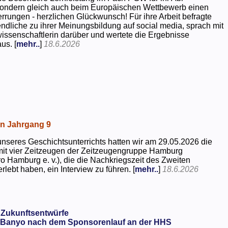
 sondern gleich auch beim Europäischen Wettbewerb einen
rrungen - herzlichen Glückwunsch! Für ihre Arbeit befragte
dliche zu ihrer Meinungsbildung auf social media, sprach mit
kwissenschaftlerin darüber und wertete die Ergebnisse
us. [
mehr..
]
18.6.2026
in Jahrgang 9
seres Geschichtsunterrichts hatten wir am 29.05.2026 die
mit vier Zeitzeugen der Zeitzeugengruppe Hamburg
o Hamburg e. v.), die die Nachkriegszeit des Zweiten
rlebt haben, ein Interview zu führen. [
mehr..
]
18.6.2026
 Zukunftsentwürfe
Banyo nach dem Sponsorenlauf an der HHS