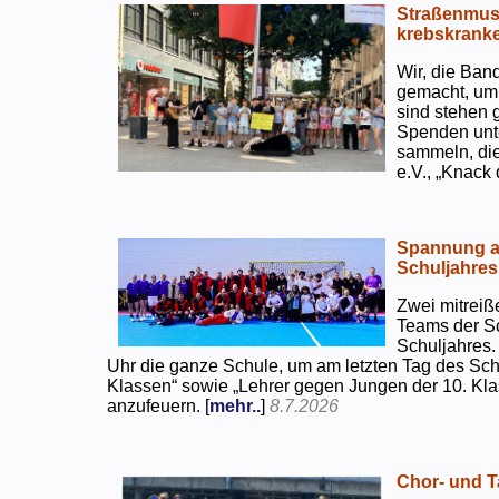
Straßenmusi
krebskranke
Wir, die Ban
gemacht, um
sind stehen 
Spenden unte
sammeln, di
e.V., „Knack
Spannung an
Schuljahres
Zwei mitreiß
Teams der S
Schuljahres.
Uhr die ganze Schule, um am letzten Tag des Sch
Klassen“ sowie „Lehrer gegen Jungen der 10. Klas
anzufeuern. [
mehr..
]
8.7.2026
Chor- und Ta