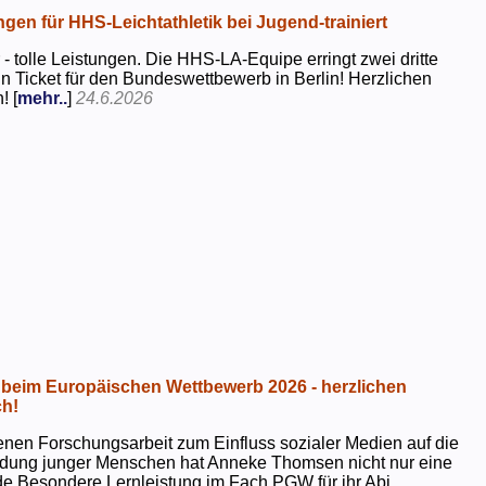
ngen für HHS-Leichtathletik bei Jugend-trainiert
 - tolle Leistungen. Die HHS-LA-Equipe erringt zwei dritte
in Ticket für den Bundeswettbewerb in Berlin! Herzlichen
! [
mehr..
]
24.6.2026
beim Europäischen Wettbewerb 2026 - herzlichen
h!
genen Forschungsarbeit zum Einfluss sozialer Medien auf die
ildung junger Menschen hat Anneke Thomsen nicht nur eine
e Besondere Lernleistung im Fach PGW für ihr Abi