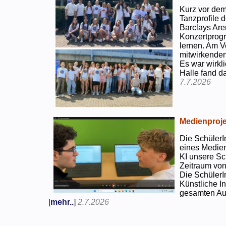
Kurz vor dem
Tanzprofile d
Barclays Are
Konzertprog
lernen. Am V
mitwirkenden
Es war wirkli
Halle fand d
7.7.2026
Medienproje
Die SchülerI
eines Medien
KI unsere Sc
Zeitraum von
Die SchülerI
Künstliche I
gesamten Auf
[
mehr..
]
2.7.2026