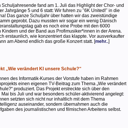
 Schuljahresende fand am 1. Juli das Highlight der Chor- und
er Jahrgänge 5 und 6 statt: Wir fuhren zu "6K United!" in die
na! Das ganze Schuljahr über hatten wir das zweistündige
ramm geprobt. Dazu mussten wir sogar ein wenig Dänisch
eranstaltungstag gab es noch eine Probe mit den 6000
 Kindern und der Band aus Profimusiker*innen in der Arena.
ch erstaunlich, wie konzentriert das klappte. Vor ausverkaufter
ann am Abend endlich das große Konzert statt. [
mehr..
]
kt „Wie verändert KI unsere Schule?“
nnen des Informatik-Kurses der Vorstufe haben im Rahmen
projekts einen eigenen TV-Beitrag zum Thema „Wie verändert
hule?“ produziert. Das Projekt erstreckte sich über den
 Mai bis Juli und war besonders schüler-aktivierend angelegt:
nnen setzten sich nicht nur inhaltlich mit dem Thema
ntelligenz auseinander, sondern übernahmen auch die
gaben des journalistischen und filmischen Arbeitens selbst.