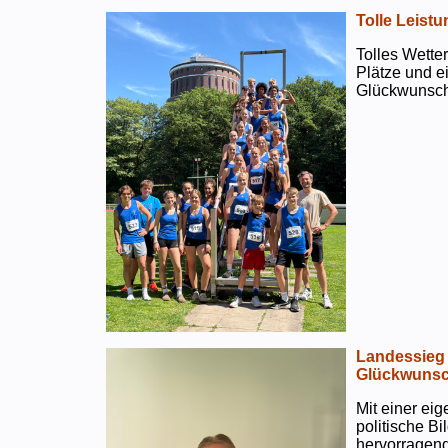
Tolle Leistu
Tolles Wetter
Plätze und e
Glückwunsch
Landessieg 
Glückwunsc
Mit einer ei
politische B
hervorragend