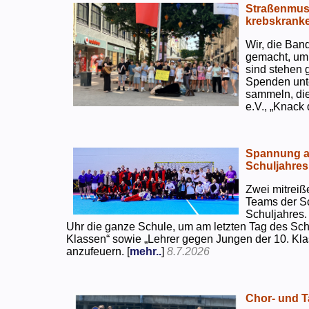
Straßenmusi
krebskranke
Wir, die Ban
gemacht, um
sind stehen 
Spenden unte
sammeln, di
e.V., „Knack
Spannung an
Schuljahres
Zwei mitreiß
Teams der S
Schuljahres.
Uhr die ganze Schule, um am letzten Tag des Sch
Klassen“ sowie „Lehrer gegen Jungen der 10. Klas
anzufeuern. [
mehr..
]
8.7.2026
Chor- und Ta