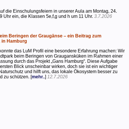
uf die Einschulungsfeiern in unserer Aula am Montag, 24.
9 Uhr ein, die Klassen 5e,f,g und h um 11 Uhr.
3.7.2026
beim Beringen der Graugänse – ein Beitrag zum
z in Hamburg
konnte das LuM Profil eine besondere Erfahrung machen: Wir
tadtpark beim Beringen von Graugansküken im Rahmen einer
assung durch das Projekt „Gans Hamburg“. Diese Aufgabe
rsten Blick unscheinbar wirken, doch sie ist ein wichtiger
Naturschutz und hilft uns, das lokale Ökosystem besser zu
d zu schützen. [
mehr..
]
12.7.2026