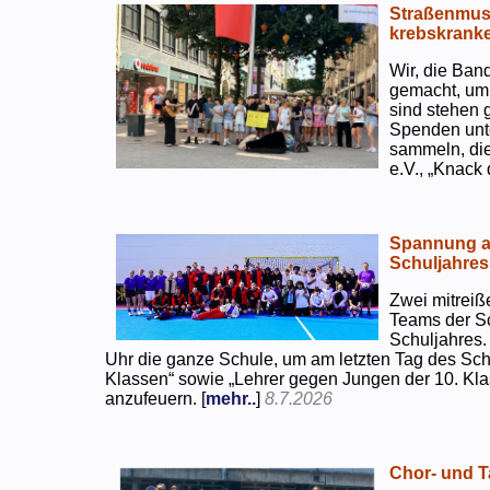
Straßenmusi
krebskranke
Wir, die Ban
gemacht, um
sind stehen 
Spenden unte
sammeln, di
e.V., „Knack
Spannung an
Schuljahres
Zwei mitreiß
Teams der S
Schuljahres.
Uhr die ganze Schule, um am letzten Tag des Sch
Klassen“ sowie „Lehrer gegen Jungen der 10. Klas
anzufeuern. [
mehr..
]
8.7.2026
Chor- und Ta