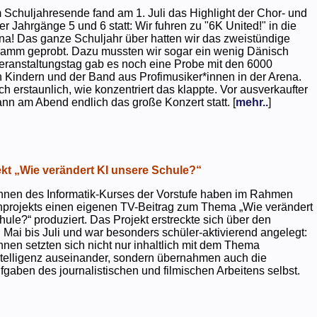
 Schuljahresende fand am 1. Juli das Highlight der Chor- und
er Jahrgänge 5 und 6 statt: Wir fuhren zu "6K United!" in die
na! Das ganze Schuljahr über hatten wir das zweistündige
ramm geprobt. Dazu mussten wir sogar ein wenig Dänisch
eranstaltungstag gab es noch eine Probe mit den 6000
 Kindern und der Band aus Profimusiker*innen in der Arena.
ch erstaunlich, wie konzentriert das klappte. Vor ausverkaufter
ann am Abend endlich das große Konzert statt. [
mehr..
]
kt „Wie verändert KI unsere Schule?“
nnen des Informatik-Kurses der Vorstufe haben im Rahmen
projekts einen eigenen TV-Beitrag zum Thema „Wie verändert
hule?“ produziert. Das Projekt erstreckte sich über den
 Mai bis Juli und war besonders schüler-aktivierend angelegt:
nnen setzten sich nicht nur inhaltlich mit dem Thema
ntelligenz auseinander, sondern übernahmen auch die
gaben des journalistischen und filmischen Arbeitens selbst.