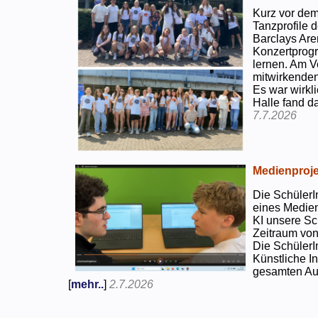
Kurz vor dem
Tanzprofile d
Barclays Are
Konzertprog
lernen. Am V
mitwirkenden
Es war wirkli
Halle fand d
7.7.2026
Medienproje
Die SchülerI
eines Medien
KI unsere Sc
Zeitraum von
Die SchülerI
Künstliche I
gesamten Auf
[
mehr..
]
2.7.2026