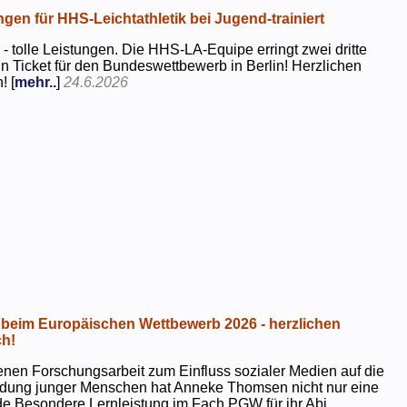
ngen für HHS-Leichtathletik bei Jugend-trainiert
 - tolle Leistungen. Die HHS-LA-Equipe erringt zwei dritte
in Ticket für den Bundeswettbewerb in Berlin! Herzlichen
! [
mehr..
]
24.6.2026
beim Europäischen Wettbewerb 2026 - herzlichen
h!
genen Forschungsarbeit zum Einfluss sozialer Medien auf die
ildung junger Menschen hat Anneke Thomsen nicht nur eine
e Besondere Lernleistung im Fach PGW für ihr Abi