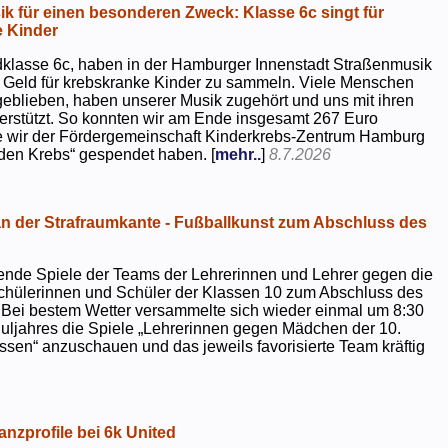
k für einen besonderen Zweck: Klasse 6c singt für
 Kinder
dklasse 6c, haben in der Hamburger Innenstadt Straßenmusik
 Geld für krebskranke Kinder zu sammeln. Viele Menschen
geblieben, haben unserer Musik zugehört und uns mit ihren
rstützt. So konnten wir am Ende insgesamt 267 Euro
e wir der Fördergemeinschaft Kinderkrebs-Zentrum Hamburg
 den Krebs“ gespendet haben. [
mehr..
]
8.7.2026
 der Strafraumkante - Fußballkunst zum Abschluss des
ende Spiele der Teams der Lehrerinnen und Lehrer gegen die
chülerinnen und Schüler der Klassen 10 zum Abschluss des
 Bei bestem Wetter versammelte sich wieder einmal um 8:30
uljahres die Spiele „Lehrerinnen gegen Mädchen der 10.
sen“ anzuschauen und das jeweils favorisierte Team kräftig
nzprofile bei 6k United