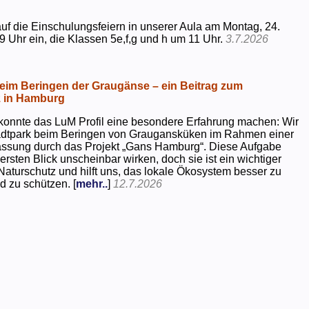
uf die Einschulungsfeiern in unserer Aula am Montag, 24.
9 Uhr ein, die Klassen 5e,f,g und h um 11 Uhr.
3.7.2026
beim Beringen der Graugänse – ein Beitrag zum
z in Hamburg
konnte das LuM Profil eine besondere Erfahrung machen: Wir
tadtpark beim Beringen von Graugansküken im Rahmen einer
assung durch das Projekt „Gans Hamburg“. Diese Aufgabe
rsten Blick unscheinbar wirken, doch sie ist ein wichtiger
Naturschutz und hilft uns, das lokale Ökosystem besser zu
d zu schützen. [
mehr..
]
12.7.2026