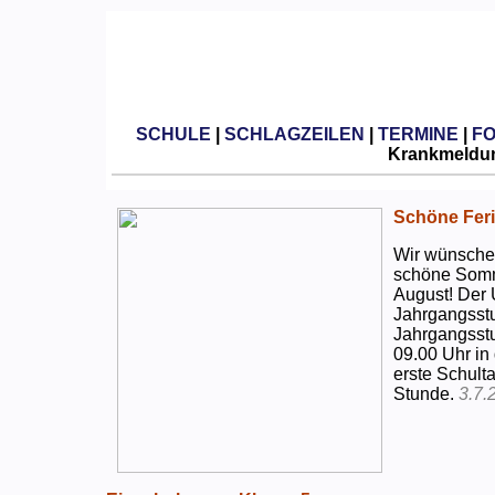
SCHULE
|
SCHLAGZEILEN
|
TERMINE
|
F
Krankmeldun
Schöne Feri
Wir wünschen
schöne Somm
August! Der 
Jahrgangsstu
Jahrgangsstu
09.00 Uhr in
erste Schulta
Stunde.
3.7.