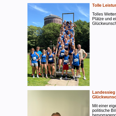
Tolle Leistu
Tolles Wetter
Plätze und e
Glückwunsch
Landessieg 
Glückwunsc
Mit einer ei
politische B
hervorragend