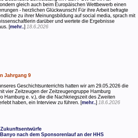
 sondern gleich auch beim Europäischen Wettbewerb einen
rrungen - herzlichen Glückwunsch! Für ihre Arbeit befragte
dliche zu ihrer Meinungsbildung auf social media, sprach mit
kwissenschaftlerin darüber und wertete die Ergebnisse
us. [
mehr..
]
18.6.2026
in Jahrgang 9
seres Geschichtsunterrichts hatten wir am 29.05.2026 die
mit vier Zeitzeugen der Zeitzeugengruppe Hamburg
o Hamburg e. v.), die die Nachkriegszeit des Zweiten
rlebt haben, ein Interview zu führen. [
mehr..
]
18.6.2026
 Zukunftsentwürfe
Banyo nach dem Sponsorenlauf an der HHS