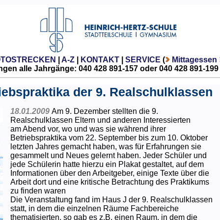
OTOSTRECKEN
|
A-Z
|
KONTAKT
|
SERVICE
(
Mittagessen
gen alle Jahrgänge: 040 428 891-157 oder 040 428 891-199
iebspraktika der 9. Realschulklassen
18.01.2009
Am 9. Dezember stellten die 9.
Realschulklassen Eltern und anderen Interessierten
am Abend vor, wo und was sie während ihrer
Betriebspraktika vom 22. September bis zum 10. Oktober
letzten Jahres gemacht haben, was für Erfahrungen sie
gesammelt und Neues gelernt haben. Jeder Schüler und
jede Schülerin hatte hierzu ein Plakat gestaltet, auf dem
Informationen über den Arbeitgeber, einige Texte über die
Arbeit dort und eine kritische Betrachtung des Praktikums
zu finden waren
Die Veranstaltung fand im Haus J der 9. Realschulklassen
statt, in dem die einzelnen Räume Fachbereiche
thematisierten, so gab es z.B. einen Raum, in dem die