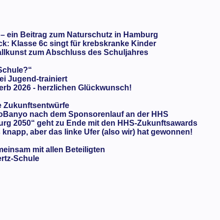
 – ein Beitrag zum Naturschutz in Hamburg
: Klasse 6c singt für krebskranke Kinder
llkunst zum Abschluss des Schuljahres
 Schule?“
ei Jugend-trainiert
rb 2026 - herzlichen Glückwunsch!
e Zukunftsentwürfe
oBanyo nach dem Sponsorenlauf an der HHS
urg 2050“ geht zu Ende mit den HHS-Zukunftsawards
knapp, aber das linke Ufer (also wir) hat gewonnen!
meinsam mit allen Beteiligten
ertz-Schule