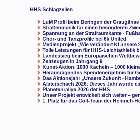
HHS-Schlagzeilen
LuM Profil beim Beringen der Graugänse
Straßenmusik für einen besonderen Zweck
Spannung an der Strafraumkante - Fußba
Chor- und Tanzprofile bei 6k United
Medienprojekt „Wie verändert KI unsere
Tolle Leistungen für HHS-Leichtathletik b
Landessieg beim Europäischen Wettbewe
Zeitzeugen in Jahrgang 9
Kunst-Aktion: 1000 Kacheln – 1000 klein
Herausragendes Spendenergebnis für G
Das Aktionsjahr „Unsere Zukunft - Hamb
Alsterschach 2026: Dieses Jahr wurde es 
Planetenrallye 2026 der HHS
Unser Projekt entwickelt sich weiter – ge
1. Platz für das Golf-Team der Heinrich-H