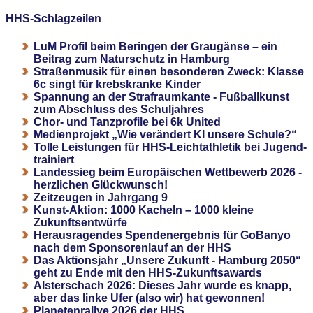
HHS-Schlagzeilen
LuM Profil beim Beringen der Graugänse – ein
Beitrag zum Naturschutz in Hamburg
Straßenmusik für einen besonderen Zweck: Klasse
6c singt für krebskranke Kinder
Spannung an der Strafraumkante - Fußballkunst
zum Abschluss des Schuljahres
Chor- und Tanzprofile bei 6k United
Medienprojekt „Wie verändert KI unsere Schule?“
Tolle Leistungen für HHS-Leichtathletik bei Jugend-
trainiert
Landessieg beim Europäischen Wettbewerb 2026 -
herzlichen Glückwunsch!
Zeitzeugen in Jahrgang 9
Kunst-Aktion: 1000 Kacheln – 1000 kleine
Zukunftsentwürfe
Herausragendes Spendenergebnis für GoBanyo
nach dem Sponsorenlauf an der HHS
Das Aktionsjahr „Unsere Zukunft - Hamburg 2050“
geht zu Ende mit den HHS-Zukunftsawards
Alsterschach 2026: Dieses Jahr wurde es knapp,
aber das linke Ufer (also wir) hat gewonnen!
Planetenrallye 2026 der HHS