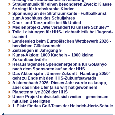
Straßenmusik für einen besonderen Zweck: Klasse
6c singt für krebskranke Kinder
Spannung an der Strafraumkante - Fußballkunst
zum Abschluss des Schuljahres
Chor- und Tanzprofile bei 6k United
Medienprojekt „Wie verändert KI unsere Schule?“
Tolle Leistungen für HHS-Leichtathletik bei Jugend-
trainiert
Landessieg beim Europäischen Wettbewerb 2026 -
herzlichen Glückwunsch!
Zeitzeugen in Jahrgang 9
Kunst-Aktion: 1000 Kacheln – 1000 kleine
Zukunftsentwürfe
Herausragendes Spendenergebnis für GoBanyo
nach dem Sponsorenlauf an der HHS
Das Aktionsjahr „Unsere Zukunft - Hamburg 2050“
geht zu Ende mit den HHS-Zukunftsawards
Alsterschach 2026: Dieses Jahr wurde es knapp,
aber das linke Ufer (also wir) hat gewonnen!
Planetenrallye 2026 der HHS
Unser Projekt entwickelt sich weiter – gemeinsam
mit allen Beteiligten
1. Platz für das Golf-Team der Heinrich-Hertz-Schule