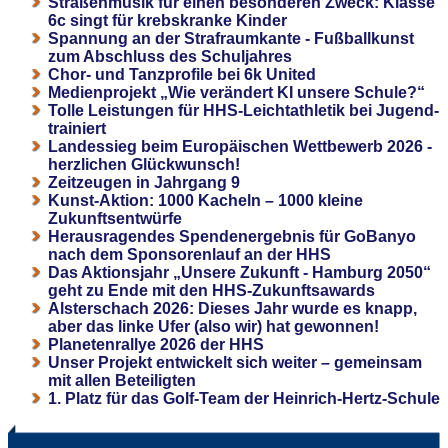
Straßenmusik für einen besonderen Zweck: Klasse
6c singt für krebskranke Kinder
Spannung an der Strafraumkante - Fußballkunst
zum Abschluss des Schuljahres
Chor- und Tanzprofile bei 6k United
Medienprojekt „Wie verändert KI unsere Schule?“
Tolle Leistungen für HHS-Leichtathletik bei Jugend-
trainiert
Landessieg beim Europäischen Wettbewerb 2026 -
herzlichen Glückwunsch!
Zeitzeugen in Jahrgang 9
Kunst-Aktion: 1000 Kacheln – 1000 kleine
Zukunftsentwürfe
Herausragendes Spendenergebnis für GoBanyo
nach dem Sponsorenlauf an der HHS
Das Aktionsjahr „Unsere Zukunft - Hamburg 2050“
geht zu Ende mit den HHS-Zukunftsawards
Alsterschach 2026: Dieses Jahr wurde es knapp,
aber das linke Ufer (also wir) hat gewonnen!
Planetenrallye 2026 der HHS
Unser Projekt entwickelt sich weiter – gemeinsam
mit allen Beteiligten
1. Platz für das Golf-Team der Heinrich-Hertz-Schule