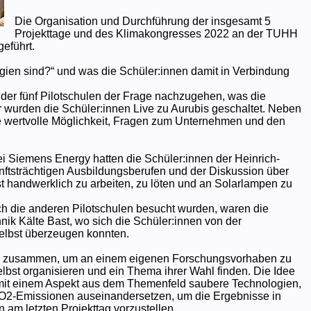
Die Organisation und Durchführung der insgesamt 5
Projekttage und des Klimakongresses 2022 an der TUHH
eführt.
gien sind?“ und was die Schüler:innen damit in Verbindung
 der fünf Pilotschulen der Frage nachzugehen, was die
r wurden die Schüler:innen Live zu Aurubis geschaltet. Neben
e wertvolle Möglichkeit, Fragen zum Unternehmen und den
Bei Siemens Energy hatten die Schüler:innen der Heinrich-
tsträchtigen Ausbildungsberufen und der Diskussion über
t handwerklich zu arbeiten, zu löten und an Solarlampen zu
h die anderen Pilotschulen besucht wurden, waren die
ik Kälte Bast, wo sich die Schüler:innen von der
lbst überzeugen konnten.
len zusammen, um an einem eigenen Forschungsvorhaben zu
elbst organisieren und ein Thema ihrer Wahl finden. Die Idee
iv mit einem Aspekt aus dem Themenfeld saubere Technologien,
2-Emissionen auseinandersetzen, um die Ergebnisse in
 am letzten Projekttag vorzustellen.