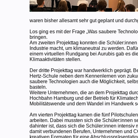
waren bisher allesamt sehr gut geplant und durchg
Los ging es mit der Frage „Was saubere Technolo
bringen.
Am zweiten Projekttag konnten die Schüler:innen
Industrie macht, um klimaneutral zu werden. Dafü
einem virtuellen Rundgang bei Aurubis gab es di
Klimaaktivitäten stellen.
Der dritte Projekttag war handwerklich geprägt. 
Hertz-Schule neben dem Kennenlernen von zukunf
saubere Technologien auch die Möglichkeit, selbs
basteln.
Weitere Unternehmen, die an dem Projekttag durc
Hochbahn Hamburg und der Betrieb für Klimatechn
Mobilitätswende und dem Wandel im Handwerk se
Am vierten Projekttag kamen die fünf Pilotschu
arbeiten. Dabei mussten sich die Schüler:innen s
dahinter ist, dass sich die Schüler:innen intens
damit verbundenen Berufen, Unternehmen und CO
kreativen Formaten für eine Abschlusspräsentation