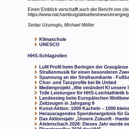
Einen Einblick verschafft auch der Bericht von cle
https://www.nat.hamburg/aktuelles/news/energieg
Sertac Uzunoglu, Michael Möller
Klimaschule
UNESCO
HHS-Schlagzeilen
LuM Profil beim Beringen der Graugänse
Straßenmusik für einen besonderen Zweck
Spannung an der Strafraumkante - Fußba
Chor- und Tanzprofile bei 6k United
Medienprojekt „Wie verändert KI unsere
Tolle Leistungen für HHS-Leichtathletik b
Landessieg beim Europäischen Wettbewe
Zeitzeugen in Jahrgang 9
Kunst-Aktion: 1000 Kacheln – 1000 klein
Herausragendes Spendenergebnis für G
Das Aktionsjahr „Unsere Zukunft - Hamb
Alsterschach 2026: Dieses Jahr wurde es 