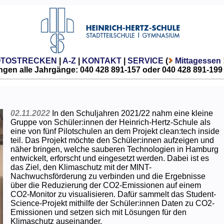
OTOSTRECKEN
|
A-Z
|
KONTAKT
|
SERVICE
(
Mittagessen
gen alle Jahrgänge: 040 428 891-157 oder 040 428 891-199
02.11.2022
In den Schuljahren 2021/22 nahm eine kleine
Gruppe von Schüler:innen der Heinrich-Hertz-Schule als
eine von fünf Pilotschulen an dem Projekt clean:tech inside
teil. Das Projekt möchte den Schüler:innen aufzeigen und
näher bringen, welche sauberen Technologien in Hamburg
entwickelt, erforscht und eingesetzt werden. Dabei ist es
das Ziel, den Klimaschutz mit der MINT-
Nachwuchsförderung zu verbinden und die Ergebnisse
über die Reduzierung der CO2-Emissionen auf einem
CO2-Monitor zu visualisieren. Dafür sammelt das Student-
Science-Projekt mithilfe der Schüler:innen Daten zu CO2-
Emissionen und setzen sich mit Lösungen für den
Klimaschutz auseinander.