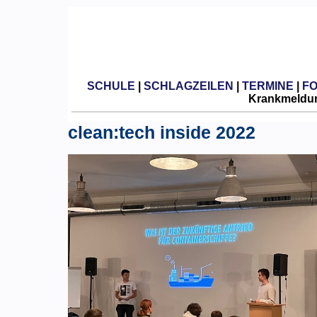
SCHULE
|
SCHLAGZEILEN
|
TERMINE
|
F
Krankmeldun
clean:tech inside 2022