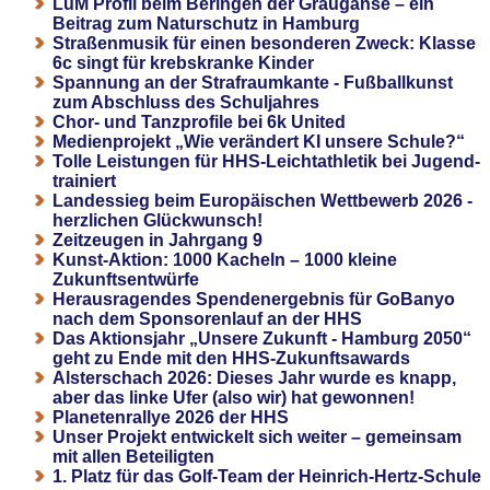
LuM Profil beim Beringen der Graugänse – ein
Beitrag zum Naturschutz in Hamburg
Straßenmusik für einen besonderen Zweck: Klasse
6c singt für krebskranke Kinder
Spannung an der Strafraumkante - Fußballkunst
zum Abschluss des Schuljahres
Chor- und Tanzprofile bei 6k United
Medienprojekt „Wie verändert KI unsere Schule?“
Tolle Leistungen für HHS-Leichtathletik bei Jugend-
trainiert
Landessieg beim Europäischen Wettbewerb 2026 -
herzlichen Glückwunsch!
Zeitzeugen in Jahrgang 9
Kunst-Aktion: 1000 Kacheln – 1000 kleine
Zukunftsentwürfe
Herausragendes Spendenergebnis für GoBanyo
nach dem Sponsorenlauf an der HHS
Das Aktionsjahr „Unsere Zukunft - Hamburg 2050“
geht zu Ende mit den HHS-Zukunftsawards
Alsterschach 2026: Dieses Jahr wurde es knapp,
aber das linke Ufer (also wir) hat gewonnen!
Planetenrallye 2026 der HHS
Unser Projekt entwickelt sich weiter – gemeinsam
mit allen Beteiligten
1. Platz für das Golf-Team der Heinrich-Hertz-Schule