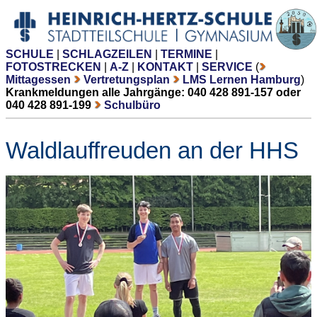
SCHULE
|
SCHLAGZEILEN
|
TERMINE
|
FOTOSTRECKEN
|
A-Z
|
KONTAKT
|
SERVICE
(
Mittagessen
Vertretungsplan
LMS Lernen Hamburg
)
Krankmeldungen alle Jahrgänge: 040 428 891-157 oder
040 428 891-199
Schulbüro
Waldlauffreuden an der HHS