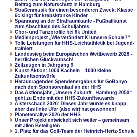
Beitrag zum Naturschutz in Hamburg
Straßenmusik für einen besonderen Zweck: Klasse
6c singt für krebskranke Kinder
Spannung an der Strafraumkante - Fußballkunst
zum Abschluss des Schuljahres
Chor- und Tanzprofile bei 6k United
Medienprojekt „Wie verändert KI unsere Schule?“
Tolle Leistungen für HHS-Leichtathletik bei Jugend-
trainiert
Landessieg beim Europäischen Wettbewerb 2026 -
herzlichen Glückwunsch!
Zeitzeugen in Jahrgang 9
Kunst-Aktion: 1000 Kacheln – 1000 kleine
Zukunftsentwürfe
Herausragendes Spendenergebnis für GoBanyo
nach dem Sponsorenlauf an der HHS
Das Aktionsjahr „Unsere Zukunft - Hamburg 2050“
geht zu Ende mit den HHS-Zukunftsawards
Alsterschach 2026: Dieses Jahr wurde es knapp,
aber das linke Ufer (also wir) hat gewonnen!
Planetenrallye 2026 der HHS
Unser Projekt entwickelt sich weiter – gemeinsam
mit allen Beteiligten
1. Platz für das Golf-Team der Heinrich-Hertz-Schule