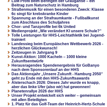
LuM Profil beim Beringen der Graugänse – ein
Beitrag zum Naturschutz in Hamburg
Straßenmusik für einen besonderen Zweck: Klasse
6c singt für krebskranke Kinder
Spannung an der Strafraumkante - Fußballkunst
zum Abschluss des Schuljahres
Chor- und Tanzprofile bei 6k United
Medienprojekt „Wie verändert KI unsere Schule?“
Tolle Leistungen für HHS-Leichtathletik bei Jugend-
trainiert
Landessieg beim Europäischen Wettbewerb 2026 -
herzlichen Glückwunsch!
Zeitzeugen in Jahrgang 9
Kunst-Aktion: 1000 Kacheln – 1000 kleine
Zukunftsentwürfe
Herausragendes Spendenergebnis für GoBanyo
nach dem Sponsorenlauf an der HHS
Das Aktionsjahr „Unsere Zukunft - Hamburg 2050“
geht zu Ende mit den HHS-Zukunftsawards
Alsterschach 2026: Dieses Jahr wurde es knapp,
aber das linke Ufer (also wir) hat gewonnen!
Planetenrallye 2026 der HHS
Unser Projekt entwickelt sich weiter – gemeinsam
mit allen Beteiligten
1. Platz für das Golf-Team der Heinrich-Hertz-Schule