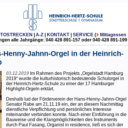
OTOSTRECKEN
|
A-Z
|
KONTAKT
|
SERVICE
(
Mittagessen
gen alle Jahrgänge: 040 428 891-157 oder 040 428 891-199
s-Henny-Jahnn-Orgel in der Heinrich-
b
03.12.2019
Im Rahmen des Projekts „Orgelstadt Hamburg
2019“ wurde die kulturhistorisch bedeutende Schulorgel in
der Heinrich-Hertz-Schule zu einer der 17 Hamburger
Highlight-Orgeln erklärt.
Deshalb lud der Förderverein der Hans-Henny-Jahnn-Orgel
Senator Rabe am 21.11.19 ein, der an diesem Nachmittag
dienstliche Verpflichtung und persönliches Interesse
miteinander verbinden konnte. Nach einer Einführung in die
Bauweise und die Klangmöglichkeiten des Instruments
durch Paul Fasang, Organist in residence, ließ es sich der