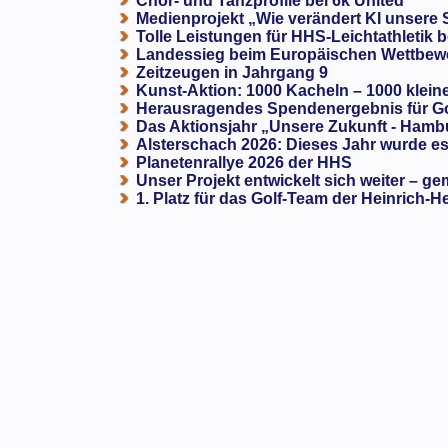
Chor- und Tanzprofile bei 6k United
Medienprojekt „Wie verändert KI unsere
Tolle Leistungen für HHS-Leichtathletik b
Landessieg beim Europäischen Wettbewe
Zeitzeugen in Jahrgang 9
Kunst-Aktion: 1000 Kacheln – 1000 klein
Herausragendes Spendenergebnis für G
Das Aktionsjahr „Unsere Zukunft - Hamb
Alsterschach 2026: Dieses Jahr wurde es 
Planetenrallye 2026 der HHS
Unser Projekt entwickelt sich weiter – ge
1. Platz für das Golf-Team der Heinrich-H