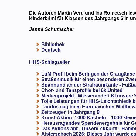
Die Autoren Martin Verg und Ina Rometsch le
Kinderkrimi für Klassen des Jahrgangs 6 in un
Janna Schumacher
Bibliothek
Deutsch
HHS-Schlagzeilen
LuM Profil beim Beringen der Graugänse
Straßenmusik für einen besonderen Zweck
Spannung an der Strafraumkante - Fußba
Chor- und Tanzprofile bei 6k United
Medienprojekt „Wie verändert KI unsere
Tolle Leistungen für HHS-Leichtathletik b
Landessieg beim Europäischen Wettbewe
Zeitzeugen in Jahrgang 9
Kunst-Aktion: 1000 Kacheln – 1000 klein
Herausragendes Spendenergebnis für G
Das Aktionsjahr „Unsere Zukunft - Hamb
Alsterschach 2026: Dieses Jahr wurde es 