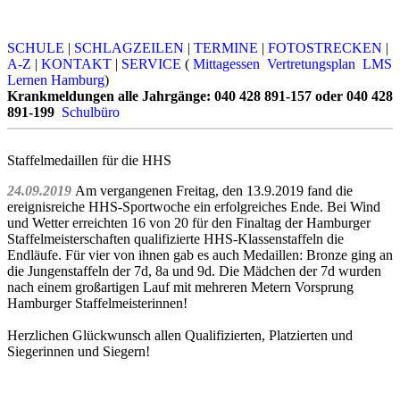
SCHULE
|
SCHLAGZEILEN
|
TERMINE
|
FOTOSTRECKEN
|
A-Z
|
KONTAKT
|
SERVICE
(
Mittagessen
Vertretungsplan
LMS
Lernen Hamburg
)
Krankmeldungen alle Jahrgänge: 040 428 891-157 oder 040 428
891-199
Schulbüro
Staffelmedaillen für die HHS
24.09.2019
Am vergangenen Freitag, den 13.9.2019 fand die
ereignisreiche HHS-Sportwoche ein erfolgreiches Ende. Bei Wind
und Wetter erreichten 16 von 20 für den Finaltag der Hamburger
Staffelmeisterschaften qualifizierte HHS-Klassenstaffeln die
Endläufe. Für vier von ihnen gab es auch Medaillen: Bronze ging an
die Jungenstaffeln der 7d, 8a und 9d. Die Mädchen der 7d wurden
nach einem großartigen Lauf mit mehreren Metern Vorsprung
Hamburger Staffelmeisterinnen!
Herzlichen Glückwunsch allen Qualifizierten, Platzierten und
Siegerinnen und Siegern!
Sport