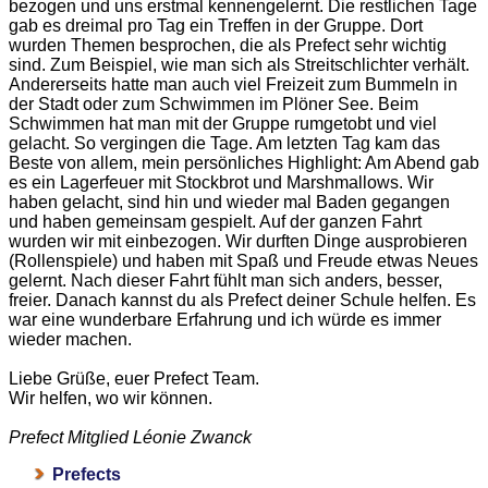
bezogen und uns erstmal kennengelernt. Die restlichen Tage
gab es dreimal pro Tag ein Treffen in der Gruppe. Dort
wurden Themen besprochen, die als Prefect sehr wichtig
sind. Zum Beispiel, wie man sich als Streitschlichter verhält.
Andererseits hatte man auch viel Freizeit zum Bummeln in
der Stadt oder zum Schwimmen im Plöner See. Beim
Schwimmen hat man mit der Gruppe rumgetobt und viel
gelacht. So vergingen die Tage. Am letzten Tag kam das
Beste von allem, mein persönliches Highlight: Am Abend gab
es ein Lagerfeuer mit Stockbrot und Marshmallows. Wir
haben gelacht, sind hin und wieder mal Baden gegangen
und haben gemeinsam gespielt. Auf der ganzen Fahrt
wurden wir mit einbezogen. Wir durften Dinge ausprobieren
(Rollenspiele) und haben mit Spaß und Freude etwas Neues
gelernt. Nach dieser Fahrt fühlt man sich anders, besser,
freier. Danach kannst du als Prefect deiner Schule helfen. Es
war eine wunderbare Erfahrung und ich würde es immer
wieder machen.
Liebe Grüße, euer Prefect Team.
Wir helfen, wo wir können.
Prefect Mitglied Léonie Zwanck
Prefects