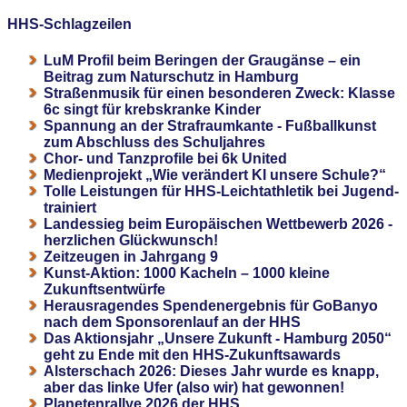
HHS-Schlagzeilen
LuM Profil beim Beringen der Graugänse – ein
Beitrag zum Naturschutz in Hamburg
Straßenmusik für einen besonderen Zweck: Klasse
6c singt für krebskranke Kinder
Spannung an der Strafraumkante - Fußballkunst
zum Abschluss des Schuljahres
Chor- und Tanzprofile bei 6k United
Medienprojekt „Wie verändert KI unsere Schule?“
Tolle Leistungen für HHS-Leichtathletik bei Jugend-
trainiert
Landessieg beim Europäischen Wettbewerb 2026 -
herzlichen Glückwunsch!
Zeitzeugen in Jahrgang 9
Kunst-Aktion: 1000 Kacheln – 1000 kleine
Zukunftsentwürfe
Herausragendes Spendenergebnis für GoBanyo
nach dem Sponsorenlauf an der HHS
Das Aktionsjahr „Unsere Zukunft - Hamburg 2050“
geht zu Ende mit den HHS-Zukunftsawards
Alsterschach 2026: Dieses Jahr wurde es knapp,
aber das linke Ufer (also wir) hat gewonnen!
Planetenrallye 2026 der HHS