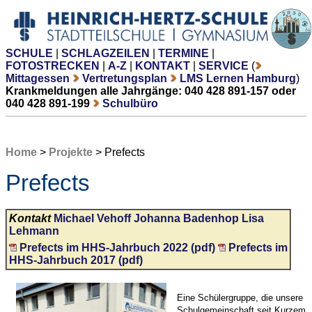
SCHULE
|
SCHLAGZEILEN
|
TERMINE
|
FOTOSTRECKEN
|
A-Z
|
KONTAKT
|
SERVICE
(
Mittagessen
Vertretungsplan
LMS Lernen Hamburg
)
Krankmeldungen alle Jahrgänge: 040 428 891-157 oder
040 428 891-199
Schulbüro
Home
>
Projekte
> Prefects
Prefects
Kontakt
Michael Vehoff
Johanna Badenhop
Lisa
Lehmann
Prefects im HHS-Jahrbuch 2022 (pdf)
Prefects im
HHS-Jahrbuch 2017 (pdf)
Eine Schülergruppe, die unsere
Schulgemeinschaft seit Kurzem