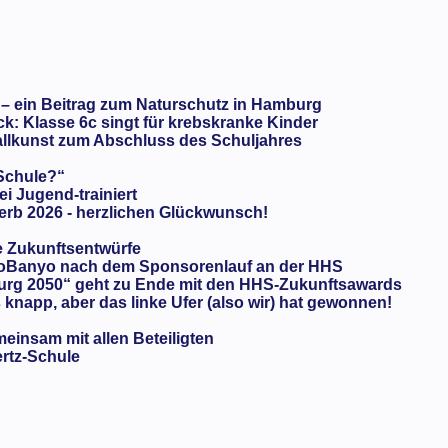
 – ein Beitrag zum Naturschutz in Hamburg
: Klasse 6c singt für krebskranke Kinder
llkunst zum Abschluss des Schuljahres
 Schule?“
ei Jugend-trainiert
rb 2026 - herzlichen Glückwunsch!
e Zukunftsentwürfe
oBanyo nach dem Sponsorenlauf an der HHS
urg 2050“ geht zu Ende mit den HHS-Zukunftsawards
knapp, aber das linke Ufer (also wir) hat gewonnen!
meinsam mit allen Beteiligten
ertz-Schule