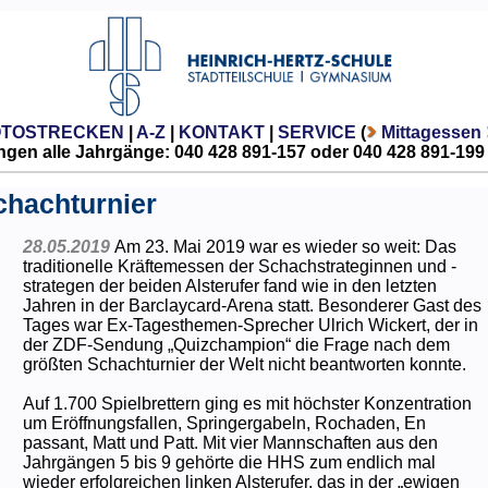
OTOSTRECKEN
|
A-Z
|
KONTAKT
|
SERVICE
(
Mittagessen
gen alle Jahrgänge: 040 428 891-157 oder 040 428 891-199
chachturnier
28.05.2019
Am 23. Mai 2019 war es wieder so weit: Das
traditionelle Kräftemessen der Schachstrateginnen und -
strategen der beiden Alsterufer fand wie in den letzten
Jahren in der Barclaycard-Arena statt. Besonderer Gast des
Tages war Ex-Tagesthemen-Sprecher Ulrich Wickert, der in
der ZDF-Sendung „Quizchampion“ die Frage nach dem
größten Schachturnier der Welt nicht beantworten konnte.
Auf 1.700 Spielbrettern ging es mit höchster Konzentration
um Eröffnungsfallen, Springergabeln, Rochaden, En
passant, Matt und Patt. Mit vier Mannschaften aus den
Jahrgängen 5 bis 9 gehörte die HHS zum endlich mal
wieder erfolgreichen linken Alsterufer, das in der „ewigen