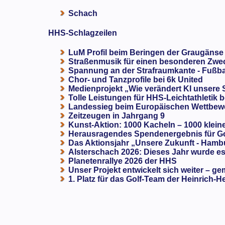
Schach
HHS-Schlagzeilen
LuM Profil beim Beringen der Graugänse
Straßenmusik für einen besonderen Zweck
Spannung an der Strafraumkante - Fußba
Chor- und Tanzprofile bei 6k United
Medienprojekt „Wie verändert KI unsere
Tolle Leistungen für HHS-Leichtathletik b
Landessieg beim Europäischen Wettbewe
Zeitzeugen in Jahrgang 9
Kunst-Aktion: 1000 Kacheln – 1000 klein
Herausragendes Spendenergebnis für G
Das Aktionsjahr „Unsere Zukunft - Hamb
Alsterschach 2026: Dieses Jahr wurde es 
Planetenrallye 2026 der HHS
Unser Projekt entwickelt sich weiter – ge
1. Platz für das Golf-Team der Heinrich-H