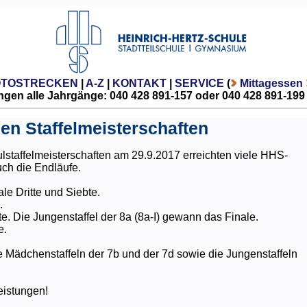
OTOSTRECKEN
|
A-Z
|
KONTAKT
|
SERVICE
(
Mittagessen
gen alle Jahrgänge: 040 428 891-157 oder 040 428 891-199
den Staffelmeisterschaften
staffelmeisterschaften am 29.9.2017 erreichten viele HHS-
uch die Endläufe.
le Dritte und Siebte.
.
e. Die Jungenstaffel der 8a (8a-I) gewann das Finale.
e.
die Mädchenstaffeln der 7b und der 7d sowie die Jungenstaffeln
eistungen!