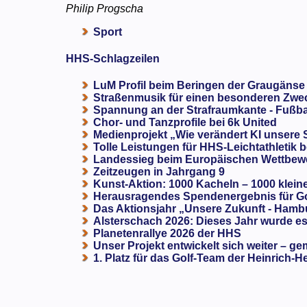
Philip Progscha
Sport
HHS-Schlagzeilen
LuM Profil beim Beringen der Graugänse
Straßenmusik für einen besonderen Zweck
Spannung an der Strafraumkante - Fußba
Chor- und Tanzprofile bei 6k United
Medienprojekt „Wie verändert KI unsere
Tolle Leistungen für HHS-Leichtathletik b
Landessieg beim Europäischen Wettbewe
Zeitzeugen in Jahrgang 9
Kunst-Aktion: 1000 Kacheln – 1000 klein
Herausragendes Spendenergebnis für G
Das Aktionsjahr „Unsere Zukunft - Hamb
Alsterschach 2026: Dieses Jahr wurde es 
Planetenrallye 2026 der HHS
Unser Projekt entwickelt sich weiter – ge
1. Platz für das Golf-Team der Heinrich-H