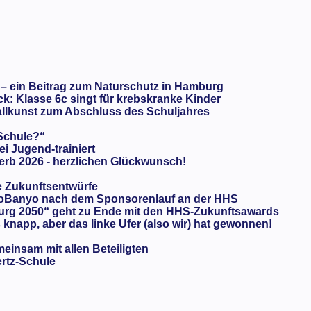
 – ein Beitrag zum Naturschutz in Hamburg
: Klasse 6c singt für krebskranke Kinder
llkunst zum Abschluss des Schuljahres
 Schule?“
ei Jugend-trainiert
rb 2026 - herzlichen Glückwunsch!
e Zukunftsentwürfe
oBanyo nach dem Sponsorenlauf an der HHS
urg 2050“ geht zu Ende mit den HHS-Zukunftsawards
knapp, aber das linke Ufer (also wir) hat gewonnen!
meinsam mit allen Beteiligten
ertz-Schule