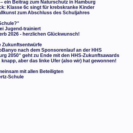
 – ein Beitrag zum Naturschutz in Hamburg
: Klasse 6c singt für krebskranke Kinder
llkunst zum Abschluss des Schuljahres
 Schule?“
ei Jugend-trainiert
rb 2026 - herzlichen Glückwunsch!
e Zukunftsentwürfe
oBanyo nach dem Sponsorenlauf an der HHS
urg 2050“ geht zu Ende mit den HHS-Zukunftsawards
knapp, aber das linke Ufer (also wir) hat gewonnen!
meinsam mit allen Beteiligten
ertz-Schule