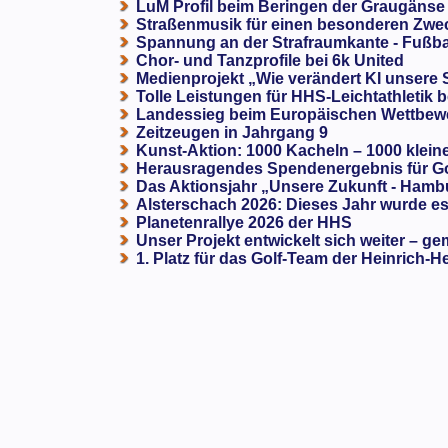
LuM Profil beim Beringen der Graugänse
Straßenmusik für einen besonderen Zweck
Spannung an der Strafraumkante - Fußba
Chor- und Tanzprofile bei 6k United
Medienprojekt „Wie verändert KI unsere
Tolle Leistungen für HHS-Leichtathletik b
Landessieg beim Europäischen Wettbewe
Zeitzeugen in Jahrgang 9
Kunst-Aktion: 1000 Kacheln – 1000 klein
Herausragendes Spendenergebnis für G
Das Aktionsjahr „Unsere Zukunft - Hamb
Alsterschach 2026: Dieses Jahr wurde es 
Planetenrallye 2026 der HHS
Unser Projekt entwickelt sich weiter – ge
1. Platz für das Golf-Team der Heinrich-H