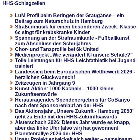
HHS-Schlagzeilen
LuM Profil beim Beringen der Graugänse – ein
Beitrag zum Naturschutz in Hamburg
Straßenmusik für einen besonderen Zweck: Klasse
6c singt für krebskranke Kinder
Spannung an der Strafraumkante - Fußballkunst
zum Abschluss des Schuljahres
Chor- und Tanzprofile bei 6k United
Medienprojekt „Wie verändert KI unsere Schule?“
Tolle Leistungen für HHS-Leichtathletik bei Jugend-
trainiert
Landessieg beim Europäischen Wettbewerb 2026 -
herzlichen Glückwunsch!
Zeitzeugen in Jahrgang 9
Kunst-Aktion: 1000 Kacheln – 1000 kleine
Zukunftsentwürfe
Herausragendes Spendenergebnis für GoBanyo
nach dem Sponsorenlauf an der HHS
Das Aktionsjahr „Unsere Zukunft - Hamburg 2050“
geht zu Ende mit den HHS-Zukunftsawards
Alsterschach 2026: Dieses Jahr wurde es knapp,
aber das linke Ufer (also wir) hat gewonnen!
Planetenrallye 2026 der HHS
Unser Projekt entwickelt sich weiter – gemeinsam