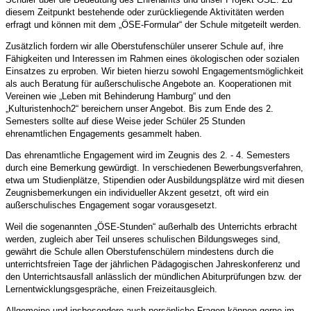
diesem Zeitpunkt bestehende oder zurückliegende Aktivitäten werden
erfragt und können mit dem „ÖSE-Formular“ der Schule mitgeteilt werden.
Zusätzlich fordern wir alle Oberstufenschüler unserer Schule auf, ihre
Fähigkeiten und Interessen im Rahmen eines ökologischen oder sozialen
Einsatzes zu erproben. Wir bieten hierzu sowohl Engagementsmöglichkeit
als auch Beratung für außerschulische Angebote an. Kooperationen mit
Vereinen wie „Leben mit Behinderung Hamburg“ und den
„Kulturistenhoch2“ bereichern unser Angebot. Bis zum Ende des 2.
Semesters sollte auf diese Weise jeder Schüler 25 Stunden
ehrenamtlichen Engagements gesammelt haben.
Das ehrenamtliche Engagement wird im Zeugnis des 2. - 4. Semesters
durch eine Bemerkung gewürdigt. In verschiedenen Bewerbungsverfahren,
etwa um Studienplätze, Stipendien oder Ausbildungsplätze wird mit diesen
Zeugnisbemerkungen ein individueller Akzent gesetzt, oft wird ein
außerschulisches Engagement sogar vorausgesetzt.
Weil die sogenannten „ÖSE-Stunden“ außerhalb des Unterrichts erbracht
werden, zugleich aber Teil unseres schulischen Bildungsweges sind,
gewährt die Schule allen Oberstufenschülern mindestens durch die
unterrichtsfreien Tage der jährlichen Pädagogischen Jahreskonferenz und
den Unterrichtsausfall anlässlich der mündlichen Abiturprüfungen bzw. der
Lernentwicklungsgespräche, einen Freizeitausgleich.
Allgemeine und insbesondere auch persönliche Fragen können gerne im