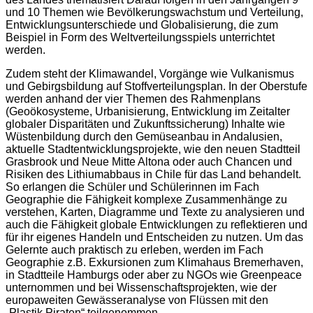
und 10 Themen wie Bevölkerungswachstum und Verteilung,
Entwicklungsunterschiede und Globalisierung, die zum
Beispiel in Form des Weltverteilungsspiels unterrichtet
werden.
Zudem steht der Klimawandel, Vorgänge wie Vulkanismus
und Gebirgsbildung auf Stoffverteilungsplan. In der Oberstufe
werden anhand der vier Themen des Rahmenplans
(Geoökosysteme, Urbanisierung, Entwicklung im Zeitalter
globaler Disparitäten und Zukunftssicherung) Inhalte wie
Wüstenbildung durch den Gemüseanbau in Andalusien,
aktuelle Stadtentwicklungsprojekte, wie den neuen Stadtteil
Grasbrook und Neue Mitte Altona oder auch Chancen und
Risiken des Lithiumabbaus in Chile für das Land behandelt.
So erlangen die Schüler und Schülerinnen im Fach
Geographie die Fähigkeit komplexe Zusammenhänge zu
verstehen, Karten, Diagramme und Texte zu analysieren und
auch die Fähigkeit globale Entwicklungen zu reflektieren und
für ihr eigenes Handeln und Entscheiden zu nutzen. Um das
Gelernte auch praktisch zu erleben, werden im Fach
Geographie z.B. Exkursionen zum Klimahaus Bremerhaven,
in Stadtteile Hamburgs oder aber zu NGOs wie Greenpeace
unternommen und bei Wissenschaftsprojekten, wie der
europaweiten Gewässeranalyse von Flüssen mit den
„Plastik Piraten“ teilgenommen.