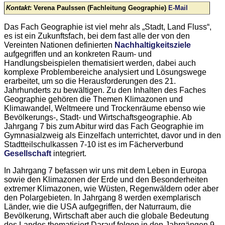
Kontakt
: Verena Paulssen (Fachleitung Geographie)
E-Mail
Das Fach Geographie ist viel mehr als „Stadt, Land Fluss“,
es ist ein Zukunftsfach, bei dem fast alle der von den
Vereinten Nationen definierten
Nachhaltigkeitsziele
aufgegriffen und an konkreten Raum- und
Handlungsbeispielen thematisiert werden, dabei auch
komplexe Problem­bereiche analysiert und Lösungs­wege
erarbeitet, um so die Heraus­forderungen des 21.
Jahrhunderts zu bewältigen. Zu den Inhalten des Faches
Geographie gehören die Themen Klimazonen und
Klimawandel, Weltmeere und Trockenräume ebenso wie
Bevölkerungs-, Stadt- und Wirtschaftsgeographie. Ab
Jahrgang 7 bis zum Abitur wird das Fach Geographie im
Gymnasialzweig als Einzelfach unterrichtet, davor und in den
Stadtteilschulkassen 7-10 ist es im Fächerverbund
Gesellschaft
integriert.
In Jahrgang 7 befassen wir uns mit dem Leben in Europa
sowie den Klimazonen der Erde und den Besonderheiten
extremer Klimazonen, wie Wüsten, Regenwäldern oder aber
den Polargebieten. In Jahrgang 8 werden exemplarisch
Länder, wie die USA aufgegriffen, der Naturraum, die
Bevölkerung, Wirtschaft aber auch die globale Bedeutung
des Landes thematisiert Darauf folgen in den Jahrgängen 9