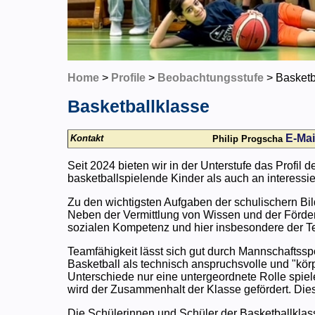
Home
>
Profile
>
Beobachtungsstufe
> Basketb
Basketballklasse
E-Mai
Kontakt
Philip Progscha
Seit 2024 bieten wir in der Unterstufe das Profil d
basketballspielende Kinder als auch an interessi
Zu den wichtigsten Aufgaben der schulischern Bil
Neben der Vermittlung von Wissen und der Förde
sozialen Kompetenz und hier insbesondere der Te
Teamfähigkeit lässt sich gut durch Mannschaftsspo
Basketball als technisch anspruchsvolle und "kör
Unterschiede nur eine untergeordnete Rolle sp
wird der Zusammenhalt der Klasse gefördert. Die
Die Schülerinnen und Schüler der Basketballklas