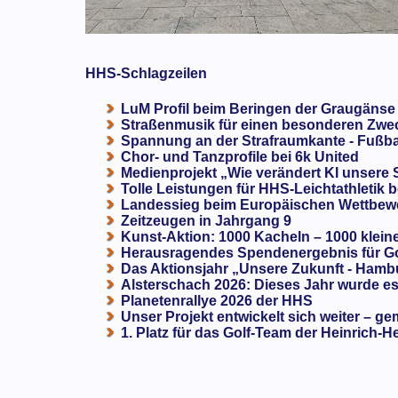
HHS-Schlagzeilen
LuM Profil beim Beringen der Graugänse
Straßenmusik für einen besonderen Zweck
Spannung an der Strafraumkante - Fußba
Chor- und Tanzprofile bei 6k United
Medienprojekt „Wie verändert KI unsere
Tolle Leistungen für HHS-Leichtathletik b
Landessieg beim Europäischen Wettbewe
Zeitzeugen in Jahrgang 9
Kunst-Aktion: 1000 Kacheln – 1000 klein
Herausragendes Spendenergebnis für G
Das Aktionsjahr „Unsere Zukunft - Hamb
Alsterschach 2026: Dieses Jahr wurde es 
Planetenrallye 2026 der HHS
Unser Projekt entwickelt sich weiter – ge
1. Platz für das Golf-Team der Heinrich-H