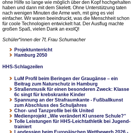
ohne Hilfe so lange wie möglich über den Kopf hochgehalten
haben und dann mit dem Skelett. Ohne Unterstützung taten
nach wenigen Minuten die Arme weh, mit ging es viel
einfacher. Wir waren beeindruckt, was die Menschheit schon
für coole Technologien entwickelt hat. Der Ausflug machte
großen Spaß, vielen Dank an exoIQ!
Schüler*innen der 7f, Frau Schumacher
Projektunterricht
Hamburg 2050
HHS-Schlagzeilen
LuM Profil beim Beringen der Graugänse – ein
Beitrag zum Naturschutz in Hamburg
Straßenmusik für einen besonderen Zweck: Klasse
6c singt für krebskranke Kinder
Spannung an der Strafraumkante - Fußballkunst
zum Abschluss des Schuljahres
Chor- und Tanzprofile bei 6k United
Medienprojekt „Wie verändert KI unsere Schule?“
Tolle Leistungen für HHS-Leichtathletik bei Jugend-
trainiert
Landessieg beim Europäischen Wettbewerb 2026 -