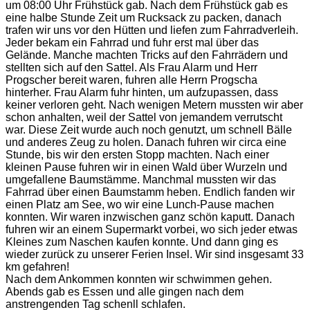
um 08:00 Uhr Frühstück gab. Nach dem Frühstück gab es
eine halbe Stunde Zeit um Rucksack zu packen, danach
trafen wir uns vor den Hütten und liefen zum Fahrradverleih.
Jeder bekam ein Fahrrad und fuhr erst mal über das
Gelände. Manche machten Tricks auf den Fahrrädern und
stellten sich auf den Sattel. Als Frau Alarm und Herr
Progscher bereit waren, fuhren alle Herrn Progscha
hinterher. Frau Alarm fuhr hinten, um aufzupassen, dass
keiner verloren geht. Nach wenigen Metern mussten wir aber
schon anhalten, weil der Sattel von jemandem verrutscht
war. Diese Zeit wurde auch noch genutzt, um schnell Bälle
und anderes Zeug zu holen. Danach fuhren wir circa eine
Stunde, bis wir den ersten Stopp machten. Nach einer
kleinen Pause fuhren wir in einen Wald über Wurzeln und
umgefallene Baumstämme. Manchmal mussten wir das
Fahrrad über einen Baumstamm heben. Endlich fanden wir
einen Platz am See, wo wir eine Lunch-Pause machen
konnten. Wir waren inzwischen ganz schön kaputt. Danach
fuhren wir an einem Supermarkt vorbei, wo sich jeder etwas
Kleines zum Naschen kaufen konnte. Und dann ging es
wieder zurück zu unserer Ferien Insel. Wir sind insgesamt 33
km gefahren!
Nach dem Ankommen konnten wir schwimmen gehen.
Abends gab es Essen und alle gingen nach dem
anstrengenden Tag schenll schlafen.