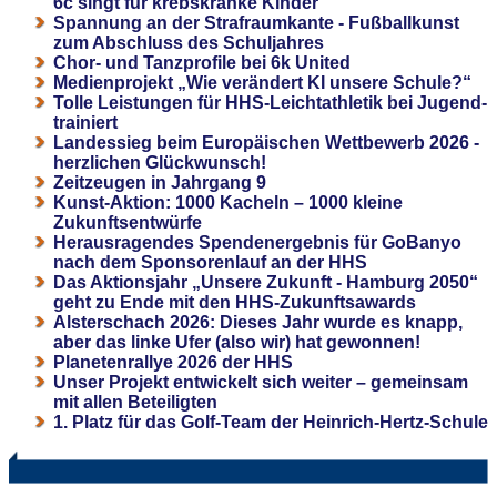
6c singt für krebskranke Kinder
Spannung an der Strafraumkante - Fußballkunst
zum Abschluss des Schuljahres
Chor- und Tanzprofile bei 6k United
Medienprojekt „Wie verändert KI unsere Schule?“
Tolle Leistungen für HHS-Leichtathletik bei Jugend-
trainiert
Landessieg beim Europäischen Wettbewerb 2026 -
herzlichen Glückwunsch!
Zeitzeugen in Jahrgang 9
Kunst-Aktion: 1000 Kacheln – 1000 kleine
Zukunftsentwürfe
Herausragendes Spendenergebnis für GoBanyo
nach dem Sponsorenlauf an der HHS
Das Aktionsjahr „Unsere Zukunft - Hamburg 2050“
geht zu Ende mit den HHS-Zukunftsawards
Alsterschach 2026: Dieses Jahr wurde es knapp,
aber das linke Ufer (also wir) hat gewonnen!
Planetenrallye 2026 der HHS
Unser Projekt entwickelt sich weiter – gemeinsam
mit allen Beteiligten
1. Platz für das Golf-Team der Heinrich-Hertz-Schule