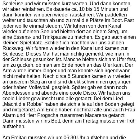
Schleuse und wir mussten kurz warten. Und dann konnten
wir aber reinfahren. Es dauerte ca. 10 bis 15 Minuten und
dann konnten wir oben wieder rausfahren. Wir paddelten
weiter und tauschten ab und zu mal die Plätze im Boot. Fast
jeder wollte einmal steuern. Wir fuhren von dem Kanal
wieder auf einen See und hielten dort an einem Steg, um
eine Essens- und Trinkpause zu machen. Es gab auch einen
kleinen Spielplatz. Schließlich machten wir uns auf den
Rückweg. Wir fuhren wieder in den Kanal und kamen zur
Schleuse. Dieses Mal hat man richtig gemerkt, wie man in
der Schleuse gesunken ist. Manche hielten sich am Ufer fest,
um zu gucken, ob man am Ende noch an das Ufer kam. Der
Arm wurde immer länger und man konnte sich irgendwann
nicht mehr halten. Nach circa 5 Stunden kamen wir wieder
an unserem Steg an und sind direkt schwimmen gegangen
oder haben Volleyball gespielt. Später gab es dann noch
Abendessen und abends eine coole Disco. Wir haben uns
coole Lieder gewünscht und alle getanzt. Bei dem Lied
„Macht die Robbe“ haben sie sich alle auf den Boden gelegt
und mitgetanzt. Am Ende haben nochmal alle und auch Frau
Alarm und Herr Progscha zusammen Macarena getanzt.
Dann mussten wir ins Bett, denn am Freitag mussten wir früh
aufstehen.
Am Freitag mussten wir um 06:30 Uhr aufstehen und die