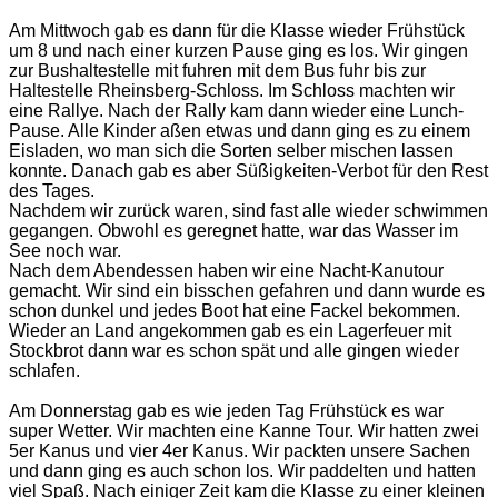
Am Mittwoch gab es dann für die Klasse wieder Frühstück
um 8 und nach einer kurzen Pause ging es los. Wir gingen
zur Bushaltestelle mit fuhren mit dem Bus fuhr bis zur
Haltestelle Rheinsberg-Schloss. Im Schloss machten wir
eine Rallye. Nach der Rally kam dann wieder eine Lunch-
Pause. Alle Kinder aßen etwas und dann ging es zu einem
Eisladen, wo man sich die Sorten selber mischen lassen
konnte. Danach gab es aber Süßigkeiten-Verbot für den Rest
des Tages.
Nachdem wir zurück waren, sind fast alle wieder schwimmen
gegangen. Obwohl es geregnet hatte, war das Wasser im
See noch war.
Nach dem Abendessen haben wir eine Nacht-Kanutour
gemacht. Wir sind ein bisschen gefahren und dann wurde es
schon dunkel und jedes Boot hat eine Fackel bekommen.
Wieder an Land angekommen gab es ein Lagerfeuer mit
Stockbrot dann war es schon spät und alle gingen wieder
schlafen.
Am Donnerstag gab es wie jeden Tag Frühstück es war
super Wetter. Wir machten eine Kanne Tour. Wir hatten zwei
5er Kanus und vier 4er Kanus. Wir packten unsere Sachen
und dann ging es auch schon los. Wir paddelten und hatten
viel Spaß. Nach einiger Zeit kam die Klasse zu einer kleinen