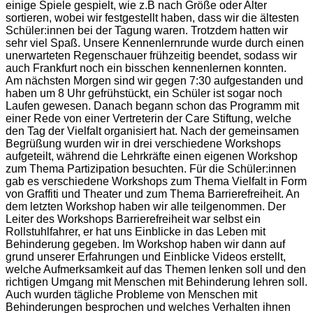
einige Spiele gespielt, wie z.B nach Größe oder Alter
sortieren, wobei wir festgestellt haben, dass wir die ältesten
Schüler:innen bei der Tagung waren. Trotzdem hatten wir
sehr viel Spaß. Unsere Kennenlernrunde wurde durch einen
unerwarteten Regenschauer frühzeitig beendet, sodass wir
auch Frankfurt noch ein bisschen kennenlernen konnten.
Am nächsten Morgen sind wir gegen 7:30 aufgestanden und
haben um 8 Uhr gefrühstückt, ein Schüler ist sogar noch
Laufen gewesen. Danach begann schon das Programm mit
einer Rede von einer Vertreterin der Care Stiftung, welche
den Tag der Vielfalt organisiert hat. Nach der gemeinsamen
Begrüßung wurden wir in drei verschiedene Workshops
aufgeteilt, während die Lehrkräfte einen eigenen Workshop
zum Thema Partizipation besuchten. Für die Schüler:innen
gab es verschiedene Workshops zum Thema Vielfalt in Form
von Graffiti und Theater und zum Thema Barrierefreiheit. An
dem letzten Workshop haben wir alle teilgenommen. Der
Leiter des Workshops Barrierefreiheit war selbst ein
Rollstuhlfahrer, er hat uns Einblicke in das Leben mit
Behinderung gegeben. Im Workshop haben wir dann auf
grund unserer Erfahrungen und Einblicke Videos erstellt,
welche Aufmerksamkeit auf das Themen lenken soll und den
richtigen Umgang mit Menschen mit Behinderung lehren soll.
Auch wurden tägliche Probleme von Menschen mit
Behinderungen besprochen und welches Verhalten ihnen