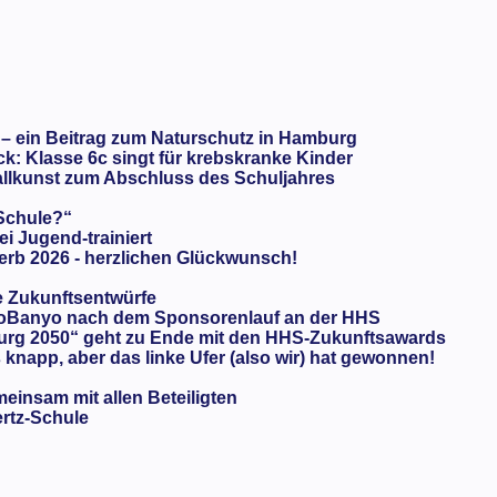
 – ein Beitrag zum Naturschutz in Hamburg
: Klasse 6c singt für krebskranke Kinder
llkunst zum Abschluss des Schuljahres
 Schule?“
ei Jugend-trainiert
rb 2026 - herzlichen Glückwunsch!
e Zukunftsentwürfe
oBanyo nach dem Sponsorenlauf an der HHS
urg 2050“ geht zu Ende mit den HHS-Zukunftsawards
knapp, aber das linke Ufer (also wir) hat gewonnen!
meinsam mit allen Beteiligten
ertz-Schule