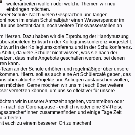
weiterarbeiten wollen oder welche Themen wir neu
einbringen möchten.
serer Schule. Nach vielen Gesprächen und langen
wohl noch im ersten Schulhalbjahr einen Wasserspender im
für uns besteht darin, noch weitere Trinkwasserstellen an
m Herzen. Dazu haben wir die Erprobung der Handynutzung
berarbeiteten Entwurf in der Kollegiumskonferenz vorgestellt.
Entwurf in der Kollegiumskonferenz und in der Schulkonferenz.
Abitur, da viele Schüler nicht wissen, was sie nach der
setzen, dass mehr Angebote geschaffen werden, bei denen
ren kann.
-Team an der Schule erhöhen und regelmäßiger über unsere
 kommen. Hierzu soll es auch eine Art Schülercafé geben, das
it uns über aktuelle Projekte und Anliegen austauschen wollen,
hten möchten. Gerne möchten wir uns mit euch über weitere
ser vernetzen können, um uns so effektiver für unsere
chten wir in unserer Amtszeit angehen, vorantreiben oder
r - nach der Coronapause - endlich wieder eine SV-Reise
angssprecher*innen zusammenfinden und einige Tage Zeit
 arbeiten.
mit euch zu einem besseren Ort zu machen!