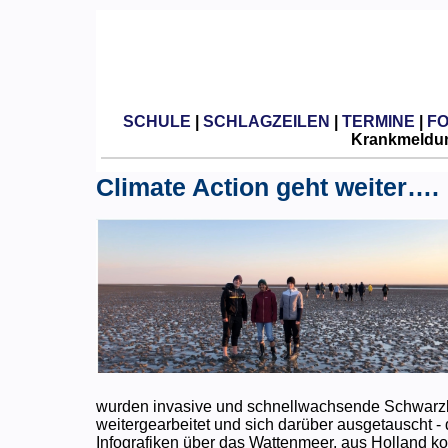
SCHULE
|
SCHLAGZEILEN
|
TERMINE
|
F
Krankmeldun
Climate Action geht weiter….
wurden invasive und schnellwachsende Schwarzk
weitergearbeitet und sich darüber ausgetauscht 
Infografiken über das Wattenmeer, aus Holland k