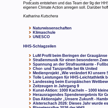
Podcasts entstehen und das Team der 9g der HHS p
eigenen Climate Action anregen soll. Darüber hoffe
Katharina Kutschera
Naturwissenschaften
Klimaschule
UNESCO
HHS-Schlagzeilen
LuM Profil beim Beringen der Graugänse
Straßenmusik für einen besonderen Zweck
Spannung an der Strafraumkante - Fußba
Chor- und Tanzprofile bei 6k United
Medienprojekt „Wie verändert KI unsere
Tolle Leistungen für HHS-Leichtathletik b
Landessieg beim Europäischen Wettbewe
Zeitzeugen in Jahrgang 9
Kunst-Aktion: 1000 Kacheln – 1000 klein
Herausragendes Spendenergebnis für G
Das Aktionsjahr „Unsere Zukunft - Hamb
Alsterschach 2026: Dieses Jahr wurde es 
Planetenrallye 2026 der HHS