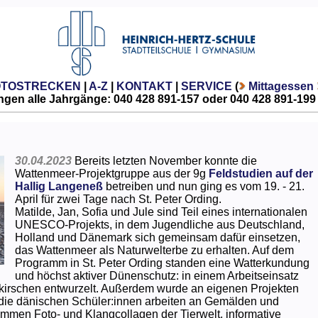
OTOSTRECKEN
|
A-Z
|
KONTAKT
|
SERVICE
(
Mittagessen
gen alle Jahrgänge: 040 428 891-157 oder 040 428 891-199
30.04.2023
Bereits letzten November konnte die
Wattenmeer-Projektgruppe aus der 9g
Feldstudien auf der
Hallig Langeneß
betreiben und nun ging es vom 19. - 21.
April für zwei Tage nach St. Peter Ording.
Matilde, Jan, Sofia und Jule sind Teil eines internationalen
UNESCO-Projekts, in dem Jugendliche aus Deutschland,
Holland und Dänemark sich gemeinsam dafür einsetzen,
das Wattenmeer als Naturwelterbe zu erhalten. Auf dem
Programm in St. Peter Ording standen eine Watterkundung
und höchst aktiver Dünenschutz: in einem Arbeitseinsatz
irschen entwurzelt. Außerdem wurde an eigenen Projekten
- die dänischen Schüler:innen arbeiten an Gemälden und
ommen Foto- und Klangcollagen der Tierwelt, informative