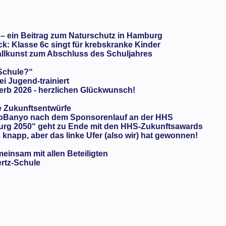
 – ein Beitrag zum Naturschutz in Hamburg
: Klasse 6c singt für krebskranke Kinder
llkunst zum Abschluss des Schuljahres
 Schule?“
ei Jugend-trainiert
rb 2026 - herzlichen Glückwunsch!
e Zukunftsentwürfe
oBanyo nach dem Sponsorenlauf an der HHS
urg 2050“ geht zu Ende mit den HHS-Zukunftsawards
knapp, aber das linke Ufer (also wir) hat gewonnen!
meinsam mit allen Beteiligten
ertz-Schule