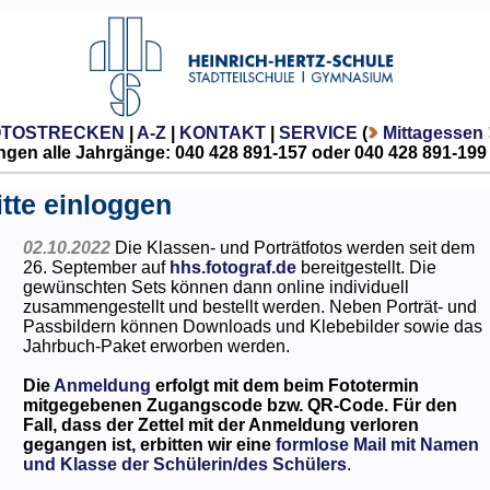
OTOSTRECKEN
|
A-Z
|
KONTAKT
|
SERVICE
(
Mittagessen
gen alle Jahrgänge: 040 428 891-157 oder 040 428 891-199
itte einloggen
02.10.2022
Die Klassen- und Porträtfotos werden seit dem
26. September auf
hhs.fotograf.de
bereitgestellt. Die
gewünschten Sets können dann online individuell
zusammengestellt und bestellt werden. Neben Porträt- und
Passbildern können Downloads und Klebebilder sowie das
Jahrbuch-Paket erworben werden.
Die
Anmeldung
erfolgt mit dem beim Fototermin
mitgegebenen Zugangscode bzw. QR-Code. Für den
Fall, dass der Zettel mit der Anmeldung verloren
gegangen ist, erbitten wir eine
formlose Mail mit Namen
und Klasse der Schülerin/des Schülers
.