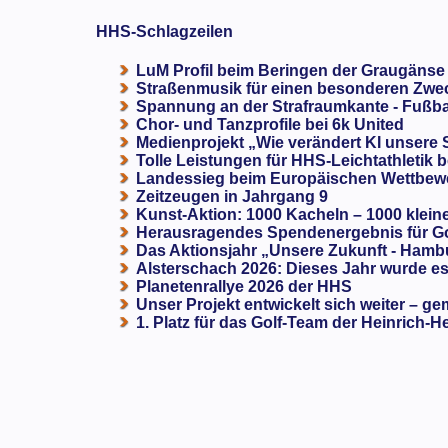
HHS-Schlagzeilen
LuM Profil beim Beringen der Graugänse
Straßenmusik für einen besonderen Zweck
Spannung an der Strafraumkante - Fußba
Chor- und Tanzprofile bei 6k United
Medienprojekt „Wie verändert KI unsere
Tolle Leistungen für HHS-Leichtathletik b
Landessieg beim Europäischen Wettbewe
Zeitzeugen in Jahrgang 9
Kunst-Aktion: 1000 Kacheln – 1000 klein
Herausragendes Spendenergebnis für G
Das Aktionsjahr „Unsere Zukunft - Hamb
Alsterschach 2026: Dieses Jahr wurde es 
Planetenrallye 2026 der HHS
Unser Projekt entwickelt sich weiter – ge
1. Platz für das Golf-Team der Heinrich-H