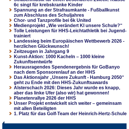
6c singt für krebskranke Kinder
Spannung an der Strafraumkante - Fußballkunst
zum Abschluss des Schuljahres
Chor- und Tanzprofile bei 6k United
Medienprojekt „Wie verändert KI unsere Schule?“
Tolle Leistungen für HHS-Leichtathletik bei Jugend-
trainiert
Landessieg beim Europäischen Wettbewerb 2026 -
herzlichen Glückwunsch!
Zeitzeugen in Jahrgang 9
Kunst-Aktion: 1000 Kacheln – 1000 kleine
Zukunftsentwürfe
Herausragendes Spendenergebnis für GoBanyo
nach dem Sponsorenlauf an der HHS
Das Aktionsjahr „Unsere Zukunft - Hamburg 2050“
geht zu Ende mit den HHS-Zukunftsawards
Alsterschach 2026: Dieses Jahr wurde es knapp,
aber das linke Ufer (also wir) hat gewonnen!
Planetenrallye 2026 der HHS
Unser Projekt entwickelt sich weiter – gemeinsam
mit allen Beteiligten
1. Platz für das Golf-Team der Heinrich-Hertz-Schule