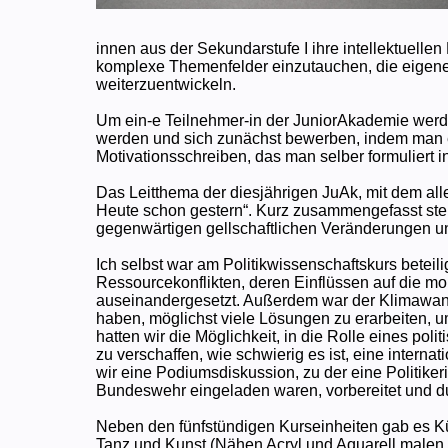
innen aus der Sekundarstufe I ihre intellektuelle
komplexe Themenfelder einzutauchen, die eigene Pe
weiterzuentwickeln.
Um ein-e Teilnehmer-in der JuniorAkademie werd
werden und sich zunächst bewerben, indem man 
Motivationsschreiben, das man selber formuliert in
Das Leitthema der diesjährigen JuAk, mit dem all
Heute schon gestern“. Kurz zusammengefasst stel
gegenwärtigen gellschaftlichen Veränderungen un
Ich selbst war am Politikwissenschaftskurs beteili
Ressourcekonflikten, deren Einflüssen auf die m
auseinandergesetzt. Außerdem war der Klimawande
haben, möglichst viele Lösungen zu erarbeiten
hatten wir die Möglichkeit, in die Rolle eines po
zu verschaffen, wie schwierig es ist, eine intern
wir eine Podiumsdiskussion, zu der eine Politiker
Bundeswehr eingeladen waren, vorbereitet und du
Neben den fünfstündigen Kurseinheiten gab es Kü
Tanz und Kunst (Nähen Acryl und Aquarell malen u