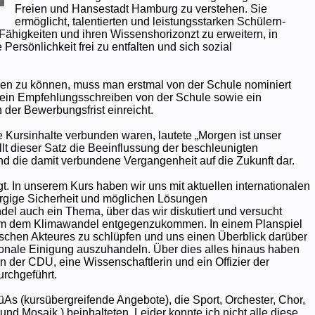
Freien und Hansestadt Hamburg zu verstehen. Sie
ermöglicht, talentierten und leistungsstarken Schülern-
n Fähigkeiten und ihren Wissenshorizonzt zu erweitern, in
rsönlichkeit frei zu entfalten und sich sozial
en zu können, muss man erstmal von der Schule nominiert
ein Empfehlungsschreiben von der Schule sowie ein
 der Bewerbungsfrist einreicht.
e Kursinhalte verbunden waren, lautete „Morgen ist unser
lt dieser Satz die Beeinflussung der beschleunigten
d die damit verbundene Vergangenheit auf die Zukunft dar.
gt. In unserem Kurs haben wir uns mit aktuellen internationalen
orgige Sicherheit und möglichen Lösungen
l auch ein Thema, über das wir diskutiert und versucht
, um dem Klimawandel entgegenzukommen. In einem Planspiel
litischen Akteures zu schlüpfen und uns einen Überblick darüber
ationale Einigung auszuhandeln. Über dies alles hinaus haben
in der CDU, eine Wissenschaftlerin und ein Offizier der
rchgeführt.
As (kursübergreifende Angebote), die Sport, Orchester, Chor,
nd Mosaik ) beinhalteten. Leider konnte ich nicht alle diese