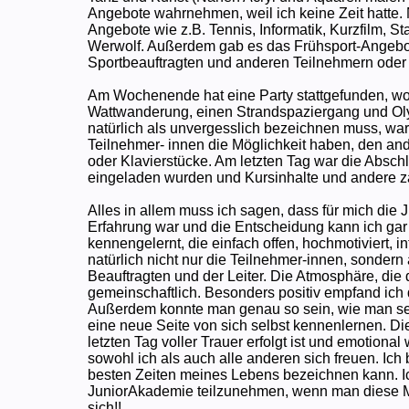
Angebote wahrnehmen, weil ich keine Zeit hatte.
Angebote wie z.B. Tennis, Informatik, Kurzfilm, S
Werwolf. Außerdem gab es das Frühsport-Angebot,
Sportbeauftragten und anderen Teilnehmern oder a
Am Wochenende hat eine Party stattgefunden, wo a
Wattwanderung, einen Strandspaziergang und 
natürlich als unvergesslich bezeichnen muss, war
Teilnehmer- innen die Möglichkeit haben, den an
oder Klavierstücke. Am letzten Tag war die Abschl
eingeladen wurden und Kursinhalte und andere z
Alles in allem muss ich sagen, dass für mich die
Erfahrung war und die Entscheidung kann ich gar
kennengelernt, die einfach offen, hochmotiviert, int
natürlich nicht nur die Teilnehmer-innen, sonder
Beauftragten und der Leiter. Die Atmosphäre, die
gemeinschaftlich. Besonders positiv empfand ich
Außerdem konnte man genau so sein, wie man sei
eine neue Seite von sich selbst kennenlernen. D
letzten Tag voller Trauer erfolgt ist und emotional
sowohl ich als auch alle anderen sich freuen. Ich 
besten Zeiten meines Lebens bezeichnen kann. Ic
JuniorAkademie teilzunehmen, wenn man diese Mög
sich!!