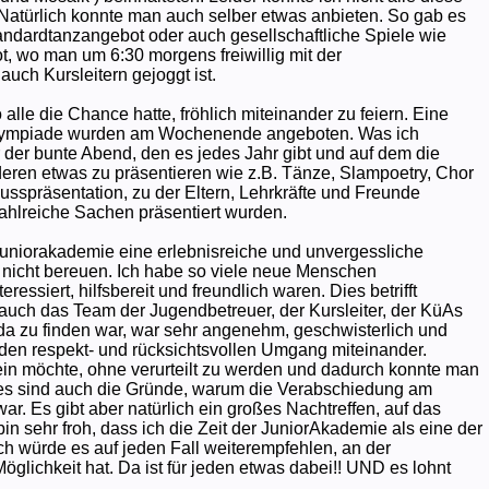
 Natürlich konnte man auch selber etwas anbieten. So gab es
tandardtanzangebot oder auch gesellschaftliche Spiele wie
 wo man um 6:30 morgens freiwillig mit der
uch Kursleitern gejoggt ist.
lle die Chance hatte, fröhlich miteinander zu feiern. Eine
Olympiade wurden am Wochenende angeboten. Was ich
 der bunte Abend, den es jedes Jahr gibt und auf dem die
deren etwas zu präsentieren wie z.B. Tänze, Slampoetry, Chor
usspräsentation, zu der Eltern, Lehrkräfte und Freunde
ahlreiche Sachen präsentiert wurden.
 Juniorakademie eine erlebnisreiche und unvergessliche
 nicht bereuen. Ich habe so viele neue Menschen
eressiert, hilfsbereit und freundlich waren. Dies betrifft
n auch das Team der Jugendbetreuer, der Kursleiter, der KüAs
 da zu finden war, war sehr angenehm, geschwisterlich und
 den respekt- und rücksichtsvollen Umgang miteinander.
n möchte, ohne verurteilt zu werden und dadurch konnte man
ies sind auch die Gründe, warum die Verabschiedung am
 war. Es gibt aber natürlich ein großes Nachtreffen, auf das
bin sehr froh, dass ich die Zeit der JuniorAkademie als eine der
h würde es auf jeden Fall weiterempfehlen, an der
lichkeit hat. Da ist für jeden etwas dabei!! UND es lohnt