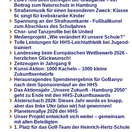
Beitrag zum Naturschutz in Hamburg
Straßenmusik für einen besonderen Zweck: Klasse
6c singt für krebskranke Kinder
Spannung an der Strafraumkante - Fußballkunst
zum Abschluss des Schuljahres
Chor- und Tanzprofile bei 6k United
Medienprojekt „Wie verändert KI unsere Schule?“
Tolle Leistungen für HHS-Leichtathletik bei Jugend-
trainiert
Landessieg beim Europäischen Wettbewerb 2026 -
herzlichen Glückwunsch!
Zeitzeugen in Jahrgang 9
Kunst-Aktion: 1000 Kacheln – 1000 kleine
Zukunftsentwürfe
Herausragendes Spendenergebnis für GoBanyo
nach dem Sponsorenlauf an der HHS
Das Aktionsjahr „Unsere Zukunft - Hamburg 2050“
geht zu Ende mit den HHS-Zukunftsawards
Alsterschach 2026: Dieses Jahr wurde es knapp,
aber das linke Ufer (also wir) hat gewonnen!
Planetenrallye 2026 der HHS
Unser Projekt entwickelt sich weiter – gemeinsam
mit allen Beteiligten
1. Platz für das Golf-Team der Heinrich-Hertz-Schule