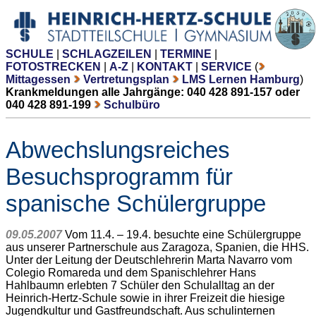
SCHULE
|
SCHLAGZEILEN
|
TERMINE
|
FOTOSTRECKEN
|
A-Z
|
KONTAKT
|
SERVICE
(
Mittagessen
Vertretungsplan
LMS Lernen Hamburg
)
Krankmeldungen alle Jahrgänge: 040 428 891-157 oder
040 428 891-199
Schulbüro
Abwechslungsreiches
Besuchsprogramm für
spanische Schülergruppe
09.05.2007
Vom 11.4. – 19.4. besuchte eine Schülergruppe
aus unserer Partnerschule aus Zaragoza, Spanien, die HHS.
Unter der Leitung der Deutschlehrerin Marta Navarro vom
Colegio Romareda und dem Spanischlehrer Hans
Hahlbaumn erlebten 7 Schüler den Schulalltag an der
Heinrich-Hertz-Schule sowie in ihrer Freizeit die hiesige
Jugendkultur und Gastfreundschaft. Aus schulinternen