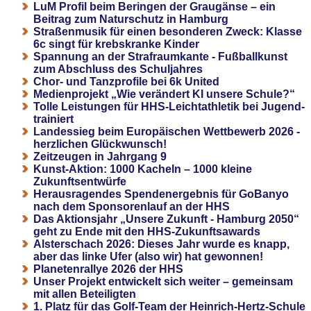
LuM Profil beim Beringen der Graugänse – ein
Beitrag zum Naturschutz in Hamburg
Straßenmusik für einen besonderen Zweck: Klasse
6c singt für krebskranke Kinder
Spannung an der Strafraumkante - Fußballkunst
zum Abschluss des Schuljahres
Chor- und Tanzprofile bei 6k United
Medienprojekt „Wie verändert KI unsere Schule?“
Tolle Leistungen für HHS-Leichtathletik bei Jugend-
trainiert
Landessieg beim Europäischen Wettbewerb 2026 -
herzlichen Glückwunsch!
Zeitzeugen in Jahrgang 9
Kunst-Aktion: 1000 Kacheln – 1000 kleine
Zukunftsentwürfe
Herausragendes Spendenergebnis für GoBanyo
nach dem Sponsorenlauf an der HHS
Das Aktionsjahr „Unsere Zukunft - Hamburg 2050“
geht zu Ende mit den HHS-Zukunftsawards
Alsterschach 2026: Dieses Jahr wurde es knapp,
aber das linke Ufer (also wir) hat gewonnen!
Planetenrallye 2026 der HHS
Unser Projekt entwickelt sich weiter – gemeinsam
mit allen Beteiligten
1. Platz für das Golf-Team der Heinrich-Hertz-Schule