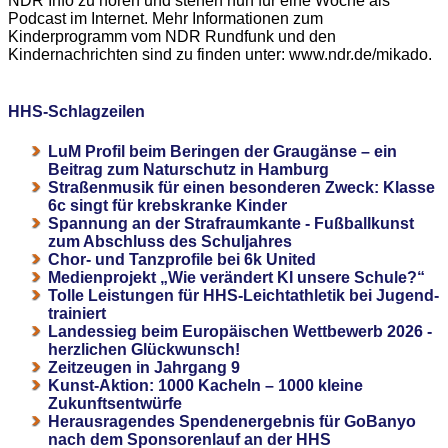
NDR Info zu hören und stehen nun für eine Woche als
Podcast im Internet. Mehr Informationen zum
Kinderprogramm vom NDR Rundfunk und den
Kindernachrichten sind zu finden unter: www.ndr.de/mikado.
HHS-Schlagzeilen
LuM Profil beim Beringen der Graugänse – ein
Beitrag zum Naturschutz in Hamburg
Straßenmusik für einen besonderen Zweck: Klasse
6c singt für krebskranke Kinder
Spannung an der Strafraumkante - Fußballkunst
zum Abschluss des Schuljahres
Chor- und Tanzprofile bei 6k United
Medienprojekt „Wie verändert KI unsere Schule?“
Tolle Leistungen für HHS-Leichtathletik bei Jugend-
trainiert
Landessieg beim Europäischen Wettbewerb 2026 -
herzlichen Glückwunsch!
Zeitzeugen in Jahrgang 9
Kunst-Aktion: 1000 Kacheln – 1000 kleine
Zukunftsentwürfe
Herausragendes Spendenergebnis für GoBanyo
nach dem Sponsorenlauf an der HHS