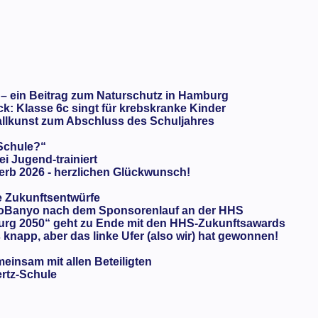
 – ein Beitrag zum Naturschutz in Hamburg
: Klasse 6c singt für krebskranke Kinder
llkunst zum Abschluss des Schuljahres
 Schule?“
ei Jugend-trainiert
rb 2026 - herzlichen Glückwunsch!
e Zukunftsentwürfe
oBanyo nach dem Sponsorenlauf an der HHS
urg 2050“ geht zu Ende mit den HHS-Zukunftsawards
knapp, aber das linke Ufer (also wir) hat gewonnen!
meinsam mit allen Beteiligten
ertz-Schule