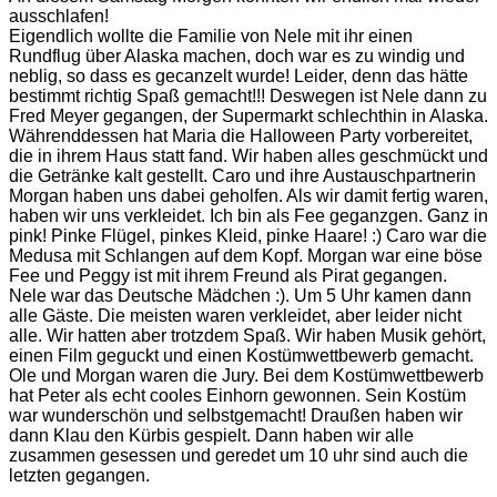
ausschlafen!
Eigendlich wollte die Familie von Nele mit ihr einen
Rundflug über Alaska machen, doch war es zu windig und
neblig, so dass es gecanzelt wurde! Leider, denn das hätte
bestimmt richtig Spaß gemacht!!! Deswegen ist Nele dann zu
Fred Meyer gegangen, der Supermarkt schlechthin in Alaska.
Währenddessen hat Maria die Halloween Party vorbereitet,
die in ihrem Haus statt fand. Wir haben alles geschmückt und
die Getränke kalt gestellt. Caro und ihre Austauschpartnerin
Morgan haben uns dabei geholfen. Als wir damit fertig waren,
haben wir uns verkleidet. Ich bin als Fee geganzgen. Ganz in
pink! Pinke Flügel, pinkes Kleid, pinke Haare! :) Caro war die
Medusa mit Schlangen auf dem Kopf. Morgan war eine böse
Fee und Peggy ist mit ihrem Freund als Pirat gegangen.
Nele war das Deutsche Mädchen :). Um 5 Uhr kamen dann
alle Gäste. Die meisten waren verkleidet, aber leider nicht
alle. Wir hatten aber trotzdem Spaß. Wir haben Musik gehört,
einen Film geguckt und einen Kostümwettbewerb gemacht.
Ole und Morgan waren die Jury. Bei dem Kostümwettbewerb
hat Peter als echt cooles Einhorn gewonnen. Sein Kostüm
war wunderschön und selbstgemacht! Draußen haben wir
dann Klau den Kürbis gespielt. Dann haben wir alle
zusammen gesessen und geredet um 10 uhr sind auch die
letzten gegangen.