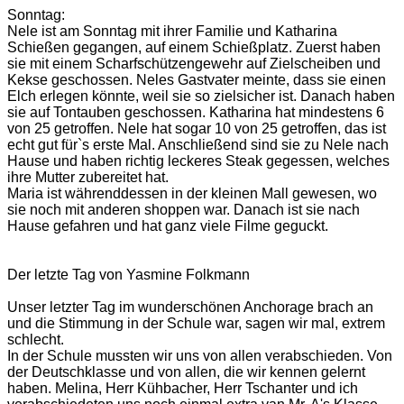
Sonntag:
Nele ist am Sonntag mit ihrer Familie und Katharina
Schießen gegangen, auf einem Schießplatz. Zuerst haben
sie mit einem Scharfschützengewehr auf Zielscheiben und
Kekse geschossen. Neles Gastvater meinte, dass sie einen
Elch erlegen könnte, weil sie so zielsicher ist. Danach haben
sie auf Tontauben geschossen. Katharina hat mindestens 6
von 25 getroffen. Nele hat sogar 10 von 25 getroffen, das ist
echt gut für`s erste Mal. Anschließend sind sie zu Nele nach
Hause und haben richtig leckeres Steak gegessen, welches
ihre Mutter zubereitet hat.
Maria ist währenddessen in der kleinen Mall gewesen, wo
sie noch mit anderen shoppen war. Danach ist sie nach
Hause gefahren und hat ganz viele Filme geguckt.
Der letzte Tag von Yasmine Folkmann
Unser letzter Tag im wunderschönen Anchorage brach an
und die Stimmung in der Schule war, sagen wir mal, extrem
schlecht.
In der Schule mussten wir uns von allen verabschieden. Von
der Deutschklasse und von allen, die wir kennen gelernt
haben. Melina, Herr Kühbacher, Herr Tschanter und ich