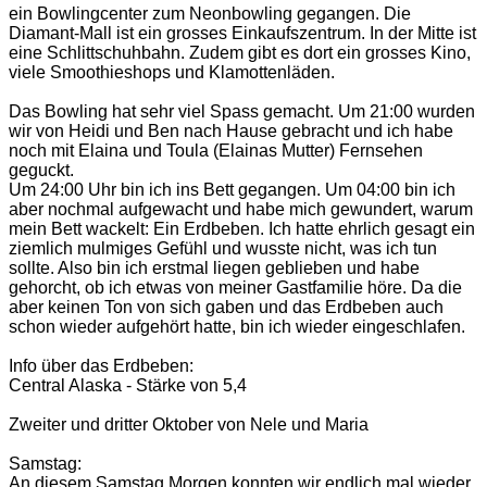
ein Bowlingcenter zum Neonbowling gegangen. Die
Diamant-Mall ist ein grosses Einkaufszentrum. In der Mitte ist
eine Schlittschuhbahn. Zudem gibt es dort ein grosses Kino,
viele Smoothieshops und Klamottenläden.
Das Bowling hat sehr viel Spass gemacht. Um 21:00 wurden
wir von Heidi und Ben nach Hause gebracht und ich habe
noch mit Elaina und Toula (Elainas Mutter) Fernsehen
geguckt.
Um 24:00 Uhr bin ich ins Bett gegangen. Um 04:00 bin ich
aber nochmal aufgewacht und habe mich gewundert, warum
mein Bett wackelt: Ein Erdbeben. Ich hatte ehrlich gesagt ein
ziemlich mulmiges Gefühl und wusste nicht, was ich tun
sollte. Also bin ich erstmal liegen geblieben und habe
gehorcht, ob ich etwas von meiner Gastfamilie höre. Da die
aber keinen Ton von sich gaben und das Erdbeben auch
schon wieder aufgehört hatte, bin ich wieder eingeschlafen.
Info über das Erdbeben:
Central Alaska - Stärke von 5,4
Zweiter und dritter Oktober von Nele und Maria
Samstag:
An diesem Samstag Morgen konnten wir endlich mal wieder