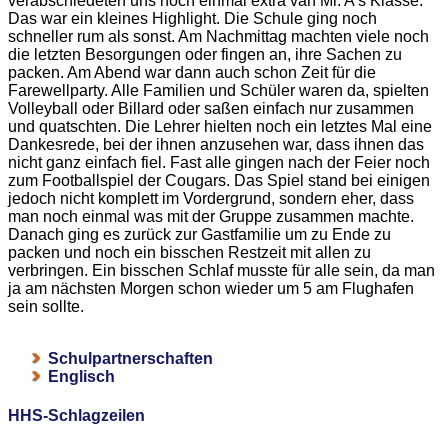
verabschiedeten uns noch einmal extra van Mr. A's Klasse.
Das war ein kleines Highlight. Die Schule ging noch
schneller rum als sonst. Am Nachmittag machten viele noch
die letzten Besorgungen oder fingen an, ihre Sachen zu
packen. Am Abend war dann auch schon Zeit für die
Farewellparty. Alle Familien und Schüler waren da, spielten
Volleyball oder Billard oder saßen einfach nur zusammen
und quatschten. Die Lehrer hielten noch ein letztes Mal eine
Dankesrede, bei der ihnen anzusehen war, dass ihnen das
nicht ganz einfach fiel. Fast alle gingen nach der Feier noch
zum Footballspiel der Cougars. Das Spiel stand bei einigen
jedoch nicht komplett im Vordergrund, sondern eher, dass
man noch einmal was mit der Gruppe zusammen machte.
Danach ging es zurück zur Gastfamilie um zu Ende zu
packen und noch ein bisschen Restzeit mit allen zu
verbringen. Ein bisschen Schlaf musste für alle sein, da man
ja am nächsten Morgen schon wieder um 5 am Flughafen
sein sollte.
Schulpartnerschaften
Englisch
HHS-Schlagzeilen