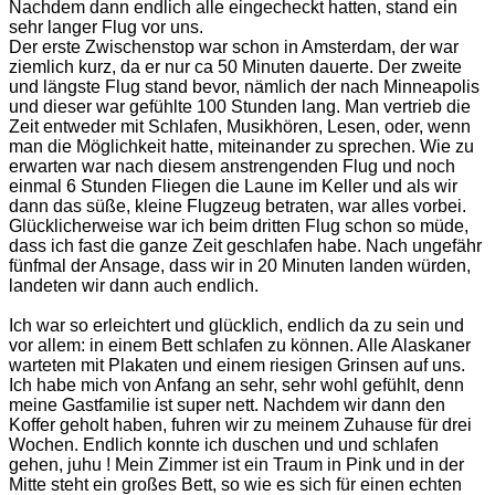
Nachdem dann endlich alle eingecheckt hatten, stand ein
sehr langer Flug vor uns.
Der erste Zwischenstop war schon in Amsterdam, der war
ziemlich kurz, da er nur ca 50 Minuten dauerte. Der zweite
und längste Flug stand bevor, nämlich der nach Minneapolis
und dieser war gefühlte 100 Stunden lang. Man vertrieb die
Zeit entweder mit Schlafen, Musikhören, Lesen, oder, wenn
man die Möglichkeit hatte, miteinander zu sprechen. Wie zu
erwarten war nach diesem anstrengenden Flug und noch
einmal 6 Stunden Fliegen die Laune im Keller und als wir
dann das süße, kleine Flugzeug betraten, war alles vorbei.
Glücklicherweise war ich beim dritten Flug schon so müde,
dass ich fast die ganze Zeit geschlafen habe. Nach ungefähr
fünfmal der Ansage, dass wir in 20 Minuten landen würden,
landeten wir dann auch endlich.
Ich war so erleichtert und glücklich, endlich da zu sein und
vor allem: in einem Bett schlafen zu können. Alle Alaskaner
warteten mit Plakaten und einem riesigen Grinsen auf uns.
Ich habe mich von Anfang an sehr, sehr wohl gefühlt, denn
meine Gastfamilie ist super nett. Nachdem wir dann den
Koffer geholt haben, fuhren wir zu meinem Zuhause für drei
Wochen. Endlich konnte ich duschen und und schlafen
gehen, juhu ! Mein Zimmer ist ein Traum in Pink und in der
Mitte steht ein großes Bett, so wie es sich für einen echten