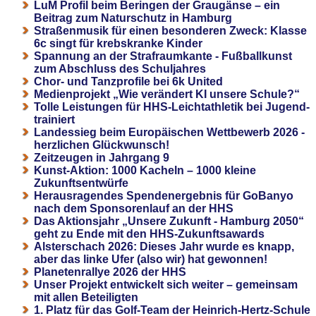
LuM Profil beim Beringen der Graugänse – ein
Beitrag zum Naturschutz in Hamburg
Straßenmusik für einen besonderen Zweck: Klasse
6c singt für krebskranke Kinder
Spannung an der Strafraumkante - Fußballkunst
zum Abschluss des Schuljahres
Chor- und Tanzprofile bei 6k United
Medienprojekt „Wie verändert KI unsere Schule?“
Tolle Leistungen für HHS-Leichtathletik bei Jugend-
trainiert
Landessieg beim Europäischen Wettbewerb 2026 -
herzlichen Glückwunsch!
Zeitzeugen in Jahrgang 9
Kunst-Aktion: 1000 Kacheln – 1000 kleine
Zukunftsentwürfe
Herausragendes Spendenergebnis für GoBanyo
nach dem Sponsorenlauf an der HHS
Das Aktionsjahr „Unsere Zukunft - Hamburg 2050“
geht zu Ende mit den HHS-Zukunftsawards
Alsterschach 2026: Dieses Jahr wurde es knapp,
aber das linke Ufer (also wir) hat gewonnen!
Planetenrallye 2026 der HHS
Unser Projekt entwickelt sich weiter – gemeinsam
mit allen Beteiligten
1. Platz für das Golf-Team der Heinrich-Hertz-Schule