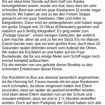
Als wir etwa eine Stunde auf dem Golf von Alaska
herumgefahren waren, wurde uns klar, dass dies ein sehr
schnelles Boot war und ein paar Alaskanern (!) wurde sogar
schlecht. Wir haben ab und zu bei den Felsen Stopps
gemacht um ein paar Seelöwen, Otter und Adler zu
fotografieren. Dann sind wir weitergefahren und haben sogar
ein große Gruppe von 15 Orkas (Killerwalen) gesehen und
natürlich auch fleißig fotografiert. Es ging weiter zum
„Portage Glacier“ , einem riesigen Gletscher, der wirklich
Lärm machte, denn ab und zu fiel ein Stück Eis ins Wasser.
Zuerst dachte man, das sei kein großes Kino, doch etwa 10
Sekunden später dröhnten einem vom Aufprall die Ohren.
Wir traten die Rückfahrt an und trafen auf ein Paar
Buckelwale, die für uns einige Meter vom Schiff sogar noch
einmal komplett auftauchten.
Für die meisten von uns gehörte dieser Boottrip zu den
schönsten Erlebnissen dieser Reise.
Die Rückfahrt im Bus war diesmal wesentlich angenehmer,
da die Heizung lief. Fauna musste mit ein paar Alaskanern
noch schimpfen, da diese vergessen hatten ihre Eltern
anzurufen, dass wir später als geplant eintreffen würden.
Und eben diese Eltern standen nun an der Schule und
mussten erfahren, dass wir erst in 1 ½ Stunden eintreffen
würden. Doch auf dem Parkplatz der Schule haben sich alle