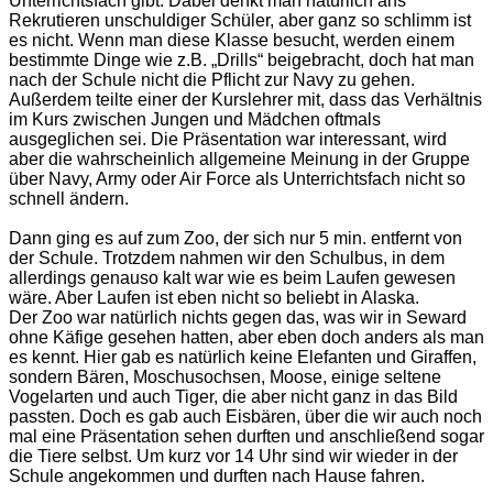
Unterrichtsfach gibt. Dabei denkt man natürlich ans
Rekrutieren unschuldiger Schüler, aber ganz so schlimm ist
es nicht. Wenn man diese Klasse besucht, werden einem
bestimmte Dinge wie z.B. „Drills“ beigebracht, doch hat man
nach der Schule nicht die Pflicht zur Navy zu gehen.
Außerdem teilte einer der Kurslehrer mit, dass das Verhältnis
im Kurs zwischen Jungen und Mädchen oftmals
ausgeglichen sei. Die Präsentation war interessant, wird
aber die wahrscheinlich allgemeine Meinung in der Gruppe
über Navy, Army oder Air Force als Unterrichtsfach nicht so
schnell ändern.
Dann ging es auf zum Zoo, der sich nur 5 min. entfernt von
der Schule. Trotzdem nahmen wir den Schulbus, in dem
allerdings genauso kalt war wie es beim Laufen gewesen
wäre. Aber Laufen ist eben nicht so beliebt in Alaska.
Der Zoo war natürlich nichts gegen das, was wir in Seward
ohne Käfige gesehen hatten, aber eben doch anders als man
es kennt. Hier gab es natürlich keine Elefanten und Giraffen,
sondern Bären, Moschusochsen, Moose, einige seltene
Vogelarten und auch Tiger, die aber nicht ganz in das Bild
passten. Doch es gab auch Eisbären, über die wir auch noch
mal eine Präsentation sehen durften und anschließend sogar
die Tiere selbst. Um kurz vor 14 Uhr sind wir wieder in der
Schule angekommen und durften nach Hause fahren.