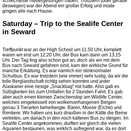
schlechteste niedergesungen haben. Trotzdem (oder gerade
deswegen) war der Abend ein großer Erfolg und müde
gingen alle nach Hause.
Saturday – Trip to the Sealife Center
in Seward
Treffpunkt war an der High School um 11.50 Uhr, komplett
waren wir erst um 12.20 Uhr, der Bus kam dann um 13.15
Uhr. Der Tag fing also schon gut an, doch als wir mit dem
Bus nach Seward gefahren sind, kam der wirkliche Grund für
manche Erkältung. Es war nämlich ein stinknormaler
Schulbus. Es war trotzdem (wie immer) sehr lustig, da wir die
tolle Berglandschaft richtig sehen konnten und jeder
Alaskaner eine riesige „Snackbag“ mit hatte. Also gab es
Süßigkeiten bis zum Umfallen für 2 Stunden Fahrt. Es gab
aber auch einen kleinen Zwischenstop am Wildlife Center,
welches eingekesselt von wolkenverhangenen Bergen
genau 3 Tierarten beherbergte. Bären, Moose (Elche) und
Rentiere. Wir haben uns kurz draußen in der Kälte die Beine
vertreten, um danach in den noch kälteren Bus zu steigen. Im
Sealife Center angekommen, durften wir gleich die vielen
Aquarien bestaunen, was wirklich aufregend war, da es dort