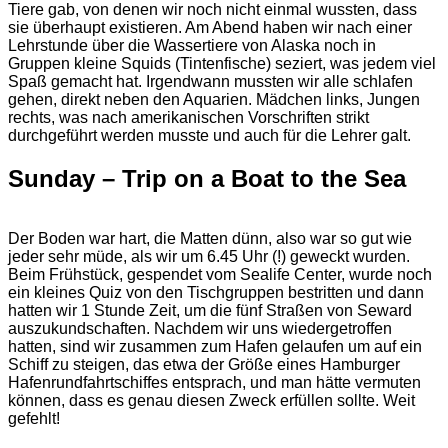
Tiere gab, von denen wir noch nicht einmal wussten, dass
sie überhaupt existieren. Am Abend haben wir nach einer
Lehrstunde über die Wassertiere von Alaska noch in
Gruppen kleine Squids (Tintenfische) seziert, was jedem viel
Spaß gemacht hat. Irgendwann mussten wir alle schlafen
gehen, direkt neben den Aquarien. Mädchen links, Jungen
rechts, was nach amerikanischen Vorschriften strikt
durchgeführt werden musste und auch für die Lehrer galt.
Sunday – Trip on a Boat to the Sea
Der Boden war hart, die Matten dünn, also war so gut wie
jeder sehr müde, als wir um 6.45 Uhr (!) geweckt wurden.
Beim Frühstück, gespendet vom Sealife Center, wurde noch
ein kleines Quiz von den Tischgruppen bestritten und dann
hatten wir 1 Stunde Zeit, um die fünf Straßen von Seward
auszukundschaften. Nachdem wir uns wiedergetroffen
hatten, sind wir zusammen zum Hafen gelaufen um auf ein
Schiff zu steigen, das etwa der Größe eines Hamburger
Hafenrundfahrtschiffes entsprach, und man hätte vermuten
können, dass es genau diesen Zweck erfüllen sollte. Weit
gefehlt!