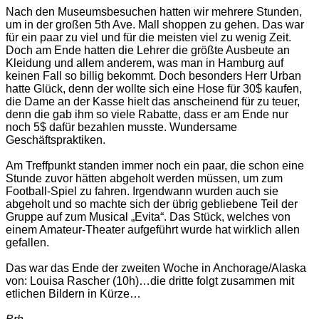
Nach den Museumsbesuchen hatten wir mehrere Stunden,
um in der großen 5th Ave. Mall shoppen zu gehen. Das war
für ein paar zu viel und für die meisten viel zu wenig Zeit.
Doch am Ende hatten die Lehrer die größte Ausbeute an
Kleidung und allem anderem, was man in Hamburg auf
keinen Fall so billig bekommt. Doch besonders Herr Urban
hatte Glück, denn der wollte sich eine Hose für 30$ kaufen,
die Dame an der Kasse hielt das anscheinend für zu teuer,
denn die gab ihm so viele Rabatte, dass er am Ende nur
noch 5$ dafür bezahlen musste. Wundersame
Geschäftspraktiken.
Am Treffpunkt standen immer noch ein paar, die schon eine
Stunde zuvor hätten abgeholt werden müssen, um zum
Football-Spiel zu fahren. Irgendwann wurden auch sie
abgeholt und so machte sich der übrig gebliebene Teil der
Gruppe auf zum Musical „Evita“. Das Stück, welches von
einem Amateur-Theater aufgeführt wurde hat wirklich allen
gefallen.
Das war das Ende der zweiten Woche in Anchorage/Alaska
von: Louisa Rascher (10h)…die dritte folgt zusammen mit
etlichen Bildern in Kürze…