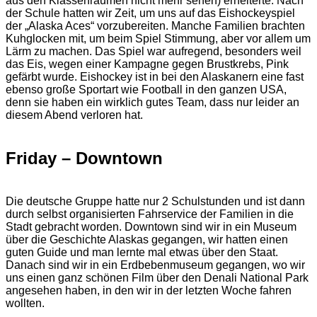
aus den Klassenräumen nicht mehr sehen) erheiterte. Nach
der Schule hatten wir Zeit, um uns auf das Eishockeyspiel
der „Alaska Aces“ vorzubereiten. Manche Familien brachten
Kuhglocken mit, um beim Spiel Stimmung, aber vor allem um
Lärm zu machen. Das Spiel war aufregend, besonders weil
das Eis, wegen einer Kampagne gegen Brustkrebs, Pink
gefärbt wurde. Eishockey ist in bei den Alaskanern eine fast
ebenso große Sportart wie Football in den ganzen USA,
denn sie haben ein wirklich gutes Team, dass nur leider an
diesem Abend verloren hat.
Friday – Downtown
Die deutsche Gruppe hatte nur 2 Schulstunden und ist dann
durch selbst organisierten Fahrservice der Familien in die
Stadt gebracht worden. Downtown sind wir in ein Museum
über die Geschichte Alaskas gegangen, wir hatten einen
guten Guide und man lernte mal etwas über den Staat.
Danach sind wir in ein Erdbebenmuseum gegangen, wo wir
uns einen ganz schönen Film über den Denali National Park
angesehen haben, in den wir in der letzten Woche fahren
wollten.