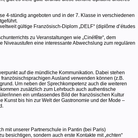
se 4-stündig angeboten und in der 7. Klasse in verschiedenen
tgeführt.
 weltweit gültige Französisch-Diplom „DELF“ (diplôme d’études
unterrichts zu Veranstaltungen wie „Cinéfête“, dem
alle Niveaustufen eine interessante Abwechslung zum regulären
hwerpunkt auf die mündliche Kommunikation. Dabei stehen
 französischsprachigen Ausland verwenden können (z.B.
ergrund. Um neben der Sprechkompetenz auch die weiteren
en, kommen zusätzlich zum Lehrbuch auch authentische
ler/innen ein umfassendes Bild der französischen Kultur
nde Kunst bis hin zur Welt der Gastronomie und der Mode –
d.
 mit unserer Partnerschule in Pantin (bei Paris)
 zu besichtigen, sondern auch erste Kontakte mit „echten“