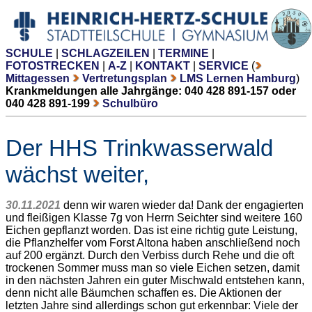
SCHULE
|
SCHLAGZEILEN
|
TERMINE
|
FOTOSTRECKEN
|
A-Z
|
KONTAKT
|
SERVICE
(
Mittagessen
Vertretungsplan
LMS Lernen Hamburg
)
Krankmeldungen alle Jahrgänge: 040 428 891-157 oder
040 428 891-199
Schulbüro
Der HHS Trinkwasserwald
wächst weiter,
30.11.2021
denn wir waren wieder da! Dank der engagierten
und fleißigen Klasse 7g von Herrn Seichter sind weitere 160
Eichen gepflanzt worden. Das ist eine richtig gute Leistung,
die Pflanzhelfer vom Forst Altona haben anschließend noch
auf 200 ergänzt. Durch den Verbiss durch Rehe und die oft
trockenen Sommer muss man so viele Eichen setzen, damit
in den nächsten Jahren ein guter Mischwald entstehen kann,
denn nicht alle Bäumchen schaffen es. Die Aktionen der
letzten Jahre sind allerdings schon gut erkennbar: Viele der