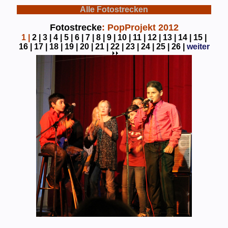
Alle Fotostrecken
Fotostrecke
: PopProjekt 2012
1
|
2 |
3 |
4 |
5 |
6 |
7 |
8 |
9 |
10 |
11 |
12 |
13 |
14 |
15 |
16 |
17 |
18 |
19 |
20 |
21 |
22 |
23 |
24 |
25 |
26 |
weiter