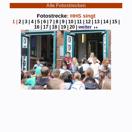
Alle Fotostrecken
Fotostrecke
: HHS singt
1
|
2 |
3 |
4 |
5 |
6 |
7 |
8 |
9 |
10 |
11 |
12 |
13 |
14 |
15 |
16 |
17 |
18 |
19 |
20 |
weiter