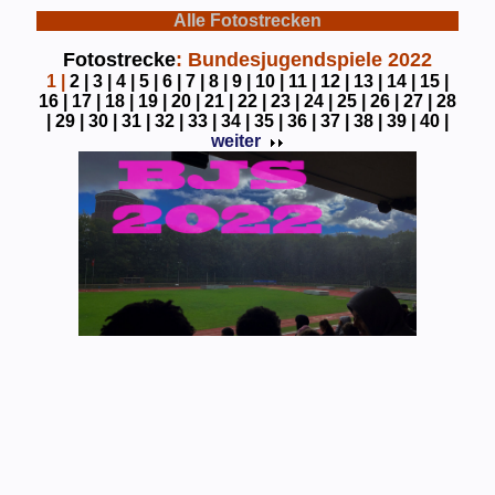
Alle Fotostrecken
Fotostrecke
: Bundesjugendspiele 2022
1
|
2 |
3 |
4 |
5 |
6 |
7 |
8 |
9 |
10 |
11 |
12 |
13 |
14 |
15 |
16 |
17 |
18 |
19 |
20 |
21 |
22 |
23 |
24 |
25 |
26 |
27 |
28
|
29 |
30 |
31 |
32 |
33 |
34 |
35 |
36 |
37 |
38 |
39 |
40 |
weiter