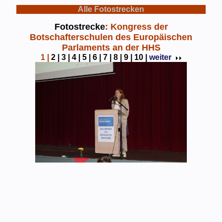
Alle Fotostrecken
Fotostrecke
: Kongress der
Botschafterschulen des Europäischen
Parlaments an der HHS
1
|
2 |
3 |
4 |
5 |
6 |
7 |
8 |
9 |
10 |
weiter