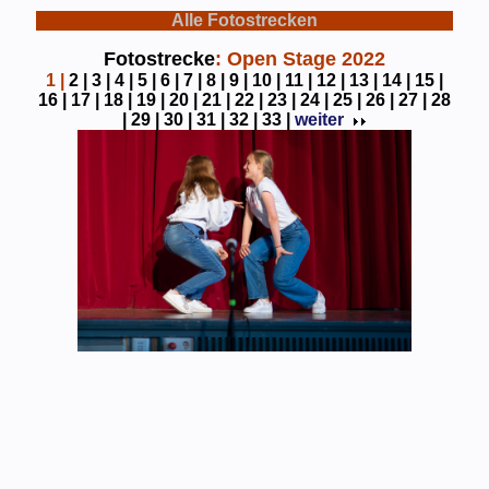
Alle Fotostrecken
Fotostrecke
: Open Stage 2022
1
|
2 |
3 |
4 |
5 |
6 |
7 |
8 |
9 |
10 |
11 |
12 |
13 |
14 |
15 |
16 |
17 |
18 |
19 |
20 |
21 |
22 |
23 |
24 |
25 |
26 |
27 |
28
|
29 |
30 |
31 |
32 |
33 |
weiter