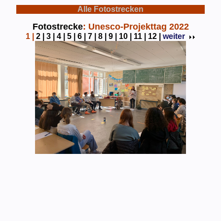
Alle Fotostrecken
Fotostrecke
: Unesco-Projekttag 2022
1
|
2 |
3 |
4 |
5 |
6 |
7 |
8 |
9 |
10 |
11 |
12 |
weiter