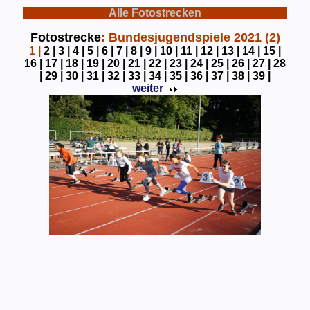
Alle Fotostrecken
Fotostrecke
: Bundesjugendspiele 2021 (2)
1
|
2 |
3 |
4 |
5 |
6 |
7 |
8 |
9 |
10 |
11 |
12 |
13 |
14 |
15 |
16 |
17 |
18 |
19 |
20 |
21 |
22 |
23 |
24 |
25 |
26 |
27 |
28
|
29 |
30 |
31 |
32 |
33 |
34 |
35 |
36 |
37 |
38 |
39 |
weiter