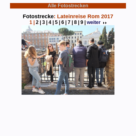
Alle Fotostrecken
Fotostrecke
: Lateinreise Rom 2017
1
|
2 |
3 |
4 |
5 |
6 |
7 |
8 |
9 |
weiter